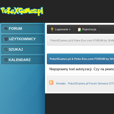
FORUM
Logowanie »
Rejestracja
UŻYTKOWNICY
PokeXGames.pl & Poke-Evo.com FORUM by SH
SZUKAJ
PokeXGames.pl & Poke-Evo.com FORUM by S
KALENDARZ
Niepoprawny kod autoryzacji. Czy na pewn
Kontakt
PokeXGames.pl Forum Serwera OT