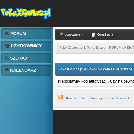
FORUM
Logowanie »
Rejestracja
UŻYTKOWNICY
PokeXGames.pl & Poke-Evo.com FORUM by SH
SZUKAJ
PokeXGames.pl & Poke-Evo.com FORUM by S
KALENDARZ
Niepoprawny kod autoryzacji. Czy na pewn
Kontakt
PokeXGames.pl Forum Serwera OT