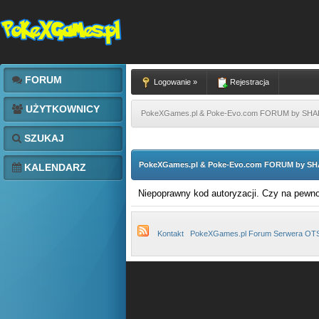
FORUM
Logowanie »
Rejestracja
UŻYTKOWNICY
PokeXGames.pl & Poke-Evo.com FORUM by SH
SZUKAJ
PokeXGames.pl & Poke-Evo.com FORUM by S
KALENDARZ
Niepoprawny kod autoryzacji. Czy na pewn
Kontakt
PokeXGames.pl Forum Serwera OT