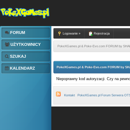
FORUM
Logowanie »
Rejestracja
UŻYTKOWNICY
PokeXGames.pl & Poke-Evo.com FORUM by SH
SZUKAJ
PokeXGames.pl & Poke-Evo.com FORUM by S
KALENDARZ
Niepoprawny kod autoryzacji. Czy na pewn
Kontakt
PokeXGames.pl Forum Serwera OT