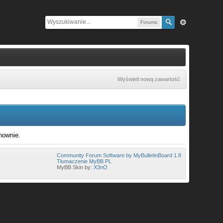
Forums
Wyświetl nową zawartość
nownie.
Community Forum Software by MyBulletinBoard 1.8
Tłumaczenie MyBB PL
MyBB Skin by:
X3nO