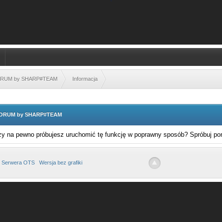
FORUM by SHARP#TEAM
Informacja
 FORUM by SHARP#TEAM
zy na pewno próbujesz uruchomić tę funkcję w poprawny sposób? Spróbuj po
 Serwera OTS
Wersja bez grafiki