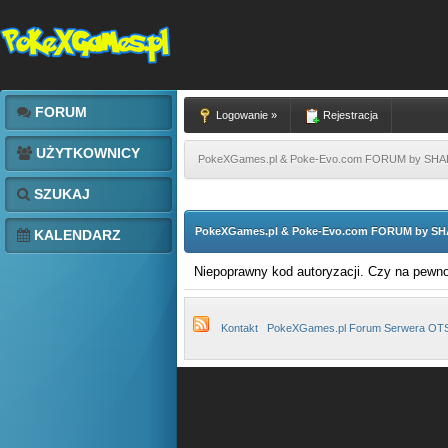
FORUM
Logowanie »
Rejestracja
UŻYTKOWNICY
PokeXGames.pl & Poke-Evo.com FORUM by SH
SZUKAJ
PokeXGames.pl & Poke-Evo.com FORUM by S
KALENDARZ
Niepoprawny kod autoryzacji. Czy na pewn
Kontakt
PokeXGames.pl Forum Serwera OT