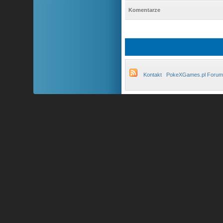
Komentarze
Kontakt
PokeXGames.pl Forum