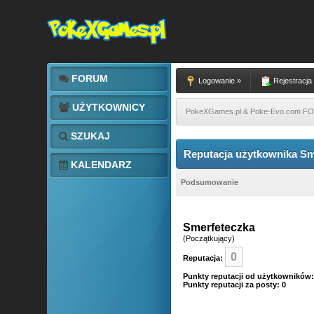
FORUM
Logowanie »
Rejestracja
UŻYTKOWNICY
PokeXGames.pl & Poke-Evo.com 
SZUKAJ
Reputacja użytkownika Sm
KALENDARZ
Podsumowanie
Smerfeteczka
(Początkujący)
0
Reputacja:
Punkty reputacji od użytkowników:
Punkty reputacji za posty: 0