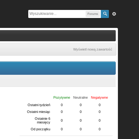
Forums
Wyświetl nową zawartość
Pozytywne
Neutralne
Negatywne
Ostatni tydzień
0
0
0
Ostatni miesiąc
0
0
0
Ostatnie 6
0
0
0
miesięcy
Od początku
0
0
0