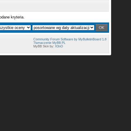
odane kryteria.
Community Forum Software by MyBulletinBoard 1.8
Tłumaczenie MyBB PL
MyBB Skin by:
X3nO