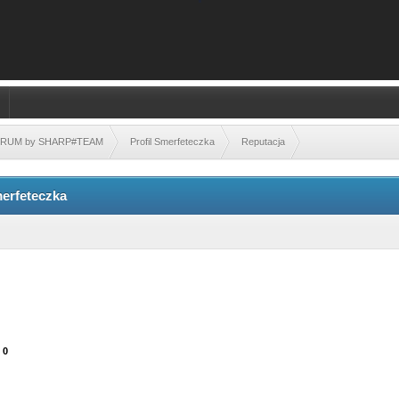
FORUM by SHARP#TEAM
Profil Smerfeteczka
Reputacja
erfeteczka
 0