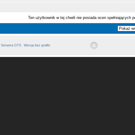
Ten użytkownik w tej chwili nie posiada ocen spełniających p
 Serwera OTS
Wersja bez grafiki