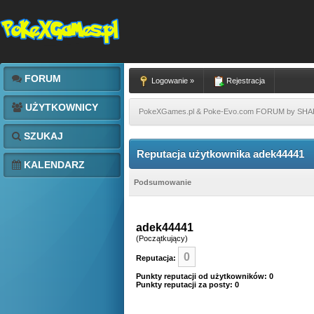
FORUM
Logowanie »
Rejestracja
UŻYTKOWNICY
PokeXGames.pl & Poke-Evo.com FORUM by SH
SZUKAJ
Reputacja użytkownika adek44441
KALENDARZ
Podsumowanie
adek44441
(Początkujący)
0
Reputacja:
Punkty reputacji od użytkowników: 0
Punkty reputacji za posty: 0