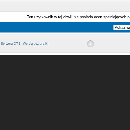
Ten użytkownik w tej chwili nie posiada ocen spełniających p
 Serwera OTS
Wersja bez grafiki