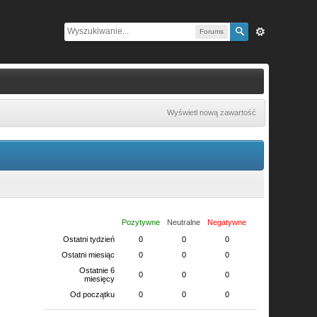
Forums
Wyświetl nową zawartość
Pozytywne
Neutralne
Negatywne
Ostatni tydzień
0
0
0
Ostatni miesiąc
0
0
0
Ostatnie 6
0
0
0
miesięcy
Od początku
0
0
0