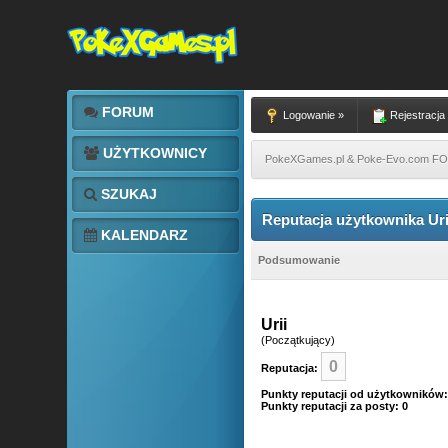
FORUM
Logowanie »
Rejestracja
UŻYTKOWNICY
PokeXGames.pl & Poke-Evo.com 
SZUKAJ
Reputacja użytkownika Uri
KALENDARZ
Podsumowanie
Urii
(Początkujący)
0
Reputacja:
Punkty reputacji od użytkowników:
Punkty reputacji za posty: 0