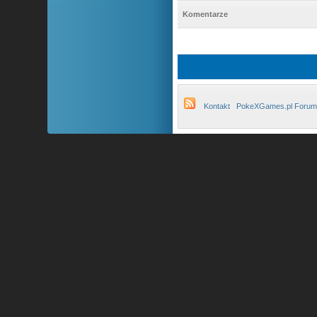
Komentarze
Kontakt
PokeXGames.pl Forum