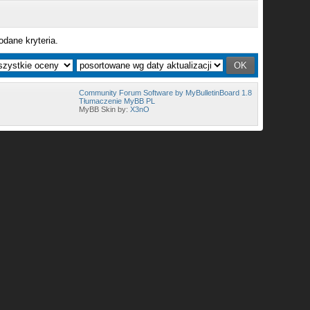
odane kryteria.
Community Forum Software by MyBulletinBoard 1.8
Tłumaczenie MyBB PL
MyBB Skin by:
X3nO