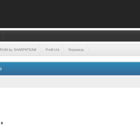
FORUM by SHARP#TEAM
Profil Urii
Reputacja
i
 0