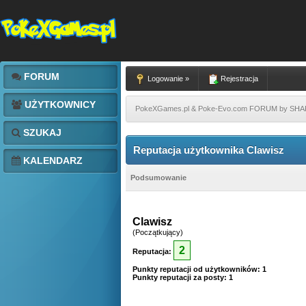
FORUM
Logowanie »
Rejestracja
UŻYTKOWNICY
PokeXGames.pl & Poke-Evo.com FORUM by SH
SZUKAJ
Reputacja użytkownika Clawisz
KALENDARZ
Podsumowanie
Clawisz
(Początkujący)
2
Reputacja:
Punkty reputacji od użytkowników: 1
Punkty reputacji za posty: 1