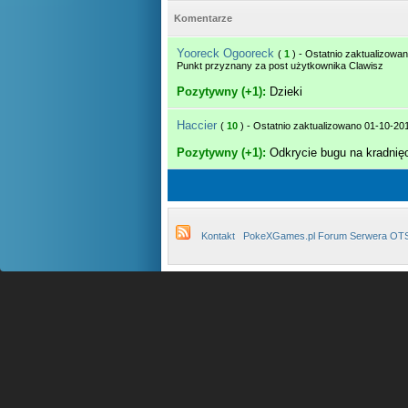
Komentarze
Yooreck Ogooreck
(
1
) - Ostatnio zaktualizowa
Punkt przyznany za post użytkownika Clawisz
Pozytywny (+1):
Dzieki
Haccier
(
10
) - Ostatnio zaktualizowano 01-10-20
Pozytywny (+1):
Odkrycie bugu na kradnię
Kontakt
PokeXGames.pl Forum Serwera OT