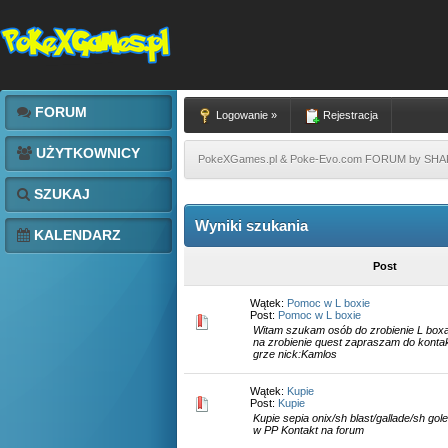
FORUM
Logowanie »
Rejestracja
UŻYTKOWNICY
PokeXGames.pl & Poke-Evo.com FORUM by SH
SZUKAJ
Wyniki szukania
KALENDARZ
Post
Wątek:
Pomoc w L boxie
Post:
Pomoc w L boxie
Witam szukam osób do zrobienie L boxa.
na zrobienie quest zapraszam do konta
grze nick:Kamlos
Wątek:
Kupie
Post:
Kupie
Kupie sepia onix/sh blast/gallade/sh go
w PP Kontakt na forum