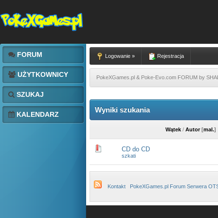
FORUM
Logowanie »
Rejestracja
UŻYTKOWNICY
PokeXGames.pl & Poke-Evo.com FORUM by SH
SZUKAJ
Wyniki szukania
KALENDARZ
Wątek
/
Autor
[
mal.
]
CD do CD
szkati
Kontakt
PokeXGames.pl Forum Serwera OT