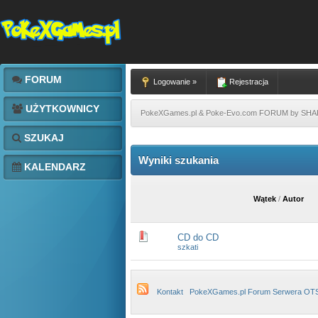
FORUM
Logowanie »
Rejestracja
UŻYTKOWNICY
PokeXGames.pl & Poke-Evo.com FORUM by SH
SZUKAJ
Wyniki szukania
KALENDARZ
Wątek
/
Autor
CD do CD
szkati
Kontakt
PokeXGames.pl Forum Serwera OT