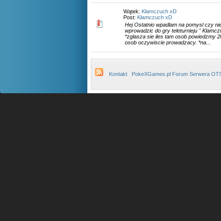
Wątek:
Kłamczuch xD
Post:
Kłamczuch xD
Hej Ostatnio wpadlam na pomysl czy nie
wprowadzic do gry teleturnieju " Klamcz
*zglasza sie iles tam osob powiedzmy 20
osob oczywiscie prowadzacy. *na...
Kontakt
PokeXGames.pl Forum Serwera OT