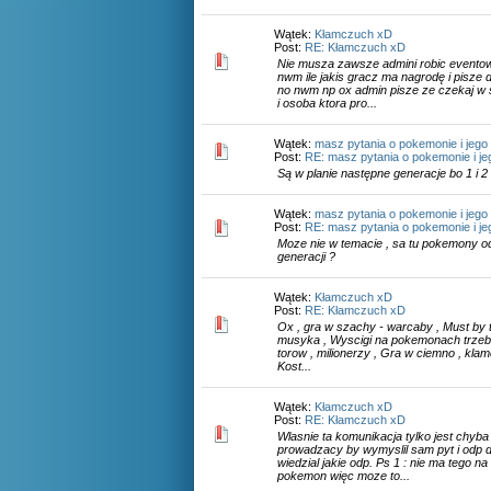
Wątek:
Kłamczuch xD
Post:
RE: Kłamczuch xD
Nie musza zawsze admini robic eventow 
nwm ile jakis gracz ma nagrodę i pisze 
no nwm np ox admin pisze ze czekaj w s
i osoba ktora pro...
Wątek:
masz pytania o pokemonie i jego
Post:
RE: masz pytania o pokemonie i jeg
Są w planie następne generacje bo 1 i 2 
Wątek:
masz pytania o pokemonie i jego
Post:
RE: masz pytania o pokemonie i jeg
Moze nie w temacie , sa tu pokemony od 
generacji ?
Wątek:
Kłamczuch xD
Post:
RE: Kłamczuch xD
Ox , gra w szachy - warcaby , Must by t
musyka , Wyscigi na pokemonach trzeba 
torow , milionerzy , Gra w ciemno , klamc
Kost...
Wątek:
Kłamczuch xD
Post:
RE: Kłamczuch xD
Wlasnie ta komunikacja tylko jest chyba
prowadzacy by wymyslil sam pyt i odp do
wiedzial jakie odp. Ps 1 : nie ma tego 
pokemon więc moze to...