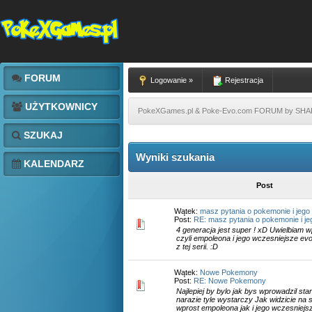
FORUM
Logowanie »
Rejestracja
UŻYTKOWNICY
PokeXGames.pl & Poke-Evo.com FORUM by SH
SZUKAJ
Wyniki szukania
KALENDARZ
Post
Wątek:
masz pytania o pokemonie i jego
Post:
RE: masz pytania o pokemonie i jeg
4 generacja jest super ! xD Uwielbiam
czyli empoleona i jego wczesniejsze ev
z tej serii. :D
Wątek:
Nowe Pokemony
Post:
RE: Nowe Pokemony
Najlepiej by bylo jak bys wprowadzil star
narazie tyle wystarczy Jak widzicie na
wprost empoleona jak i jego wczesniejs