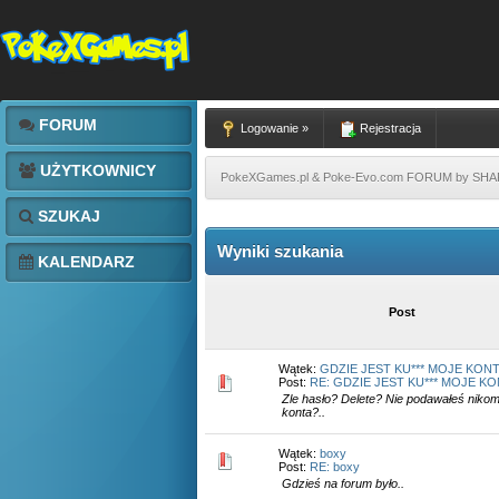
FORUM
Logowanie »
Rejestracja
UŻYTKOWNICY
PokeXGames.pl & Poke-Evo.com FORUM by SH
SZUKAJ
Wyniki szukania
KALENDARZ
Post
Wątek:
GDZIE JEST KU*** MOJE KON
Post:
RE: GDZIE JEST KU*** MOJE K
Zle hasło? Delete? Nie podawałeś niko
konta?..
Wątek:
boxy
Post:
RE: boxy
Gdzieś na forum było..