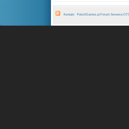
Kontakt
PokeXGames.pl Forum Serwera OT