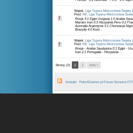
Wątek:
Liga Typera Mistrzostwa Świata 
Post:
RE: Liga Typera Mistrzostwa Świa
Rosja 3:1 Egipt Urugwaj 1:0 Arabia Saud
Maroko Iran 0:3 Hiszpania Peru 0:2 Fra
Australia Argentyna 3:1 Chorwacja Nigeri
Brazylia 4:0 Kost...
Wątek:
Liga Typera Mistrzostwa Świata 
Post:
RE: Liga Typera Mistrzostwa Świa
Rosja - Arabia Saudyjska 0:1 Egipt - Ur
Iran 2:1 Portugalia - Hiszpania ...
Strony (2):
1
2
dalej »
Kontakt
PokeXGames.pl Forum Serwera OT