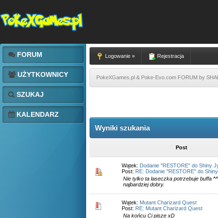
FORUM
Logowanie »
Rejestracja
UŻYTKOWNICY
PokeXGames.pl & Poke-Evo.com FORUM by SH
SZUKAJ
KALENDARZ
Wyniki szukania
Post
Wątek:
Dodanie "RESTORE" do Shiny J
Post:
RE: Dodanie "RESTORE" do Shiny
Nie tylko ta laseczka potrzebuje buffa ^
najbardziej dobry.
Wątek:
Mutant Charizard Quest
Post:
RE: Mutant Charizard Quest
Na końcu Ci pisze xD