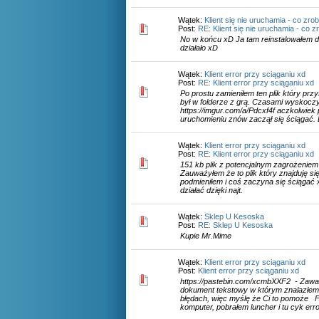
Wątek:
Klient się nie uruchamia - co zrob
Post:
RE: Klient się nie uruchamia - co z
No w końcu xD Ja tam reinstalowałem do
działało xD
Wątek:
Klient error przy sciąganiu xd
Post:
RE: Klient error przy sciąganiu xd
Po prostu zamieniłem ten plik który przy
był w folderze z grą. Czasami wyskoczył
https://imgur.com/a/Pdcxf4f aczkolwie
uruchomieniu znów zaczął się ściągać. D
Wątek:
Klient error przy sciąganiu xd
Post:
RE: Klient error przy sciąganiu xd
151 kb plik z potencjalnym zagrożeniem 
Zauważyłem że to plik który znajduję się
podmieniłem i coś zaczyna się ściągać 
działać dzięki najt.
Wątek:
Sklep U Kesoska
Post:
RE: Sklep U Kesoska
Kupie Mr.Mime
Wątek:
Klient error przy sciąganiu xd
Post:
Klient error przy sciąganiu xd
https://pastebin.com/xcmbXXF2 - Zawar
dokument tekstowy w którym znalazłem 
błędach, więc myślę że Ci to pomoże
komputer, pobrałem luncher i tu cyk error