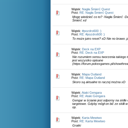
Wątek:
Nagła Śmierć Quest
Post:
RE: Nagła Śmierć Quest
Mogę wiedzieć co to? -Nagła Śmierć -D
Śmierć xd
Wątek:
#pozdro600 :)
Post:
RE: #pozdro600 :)
To może jutro reset? xD Nie no brawo ;
Wątek:
Deck na EXP
Post:
RE: Deck na EXP
Nie rozumiem sensu tworzenia takiego t
jest wszystko opisane
(https://forum.pokexgames.pl/showthre
Wątek:
Mapa Outland
Post:
RE: Mapa Outland
Skoro są aktualne to raczej można xD
Wątek:
Ataki Gengara
Post:
RE: Ataki Gengara
Gengar w ścianie jest odporny na skille
targetowe. Gdyby mógł on bić ze skilli w
op.
Wątek:
Karta Mewtwo
Post:
RE: Karta Mewtwo
Gratki