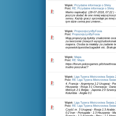
Wątek:
Przydatne informacje o Shiny
Post:
RE: Przydatne informacje o Shiny
Marko napisał(a): (28-07-2018, 07:22 ) 
jeszcze dodać ile one mniej więcej kosz
sensu. Każdy gracz sprzedaje po innej c
tym idzie cenna jest zmienn...
Wątek:
PropozejszynByFosia
Post:
PropozejszynByFosia
Moją propozycją byłoby znalezienie os
za tworzenie (nowych wysp)/udoskonala
mapera. Osoba ta miałaby za zadanie tw
expowisk/questów/zagadek etc. Brakuje t
Wątek:
Mapa
Post:
RE: Mapa
https://forum.pokexgames.pl/showthrea
trudno poszukać?
Wątek:
Liga Typera Mistrzostwa Świata 
Post:
RE: Liga Typera Mistrzostwa Świa
4. Francja - Argentyna 1:2 Urugwaj - Por
Hiszpania - Rosja 3:1 Chorwacja - Dania
Meksyk 2:1 Belgia - Japonia 2:0 Szwecja
Kolumbia - Anglia 0:1
Wątek:
Liga Typera Mistrzostwa Świata 
Post:
RE: Liga Typera Mistrzostwa Świa
Część nr. 3 Urugwaj - Rosja 1:3 Arabia 
0:2 Iran - Portugalia - 1:3 Hiszpania - M
Francja - 1:2 Australia - Peru - 1:1 Niger