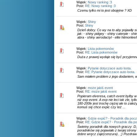
Wątek:
Nowy ranking :3
Post:
RE: Nowy ranking :3
Czemu tylko mi to jest obojętne ? XD
Wątek:
Shiny
Post:
Shiny
Dzień dobry. Co wy na to aby pojawiły s
jak: - shiny pidgey - shiny caterpie - shin
abra - shiny aerodactyl - elite hitmonle
Wątek:
Lista pokemonów
Post:
RE: Lista pokemonów
Duża z prawej wydaje się być przyjemn
Wątek:
Pytanie dotyczace auto loota.
Post:
RE: Pytanie dotyczace auto loota.
Sam miałem problem z jego dodaniem, 
Wątek:
może jakiś event
Post:
RE: może jakiś event
Popieram elveresa, catch event bylby w
niż exp event. A exp nie leci tak zle, tyl
180-200lv jest trochę ciężej ale to zale
komuś się chce expic czy też ...
Wątek:
Gdzie expić? - Poradnik dla poc
Post:
RE: Gdzie expić? - Poradnik dla p
Świetny poradnik dla nowych graczy :D,
poradników się pojawiało z twojej stron
dobre wręcz zaje(cenzura).. ;) Pozdra