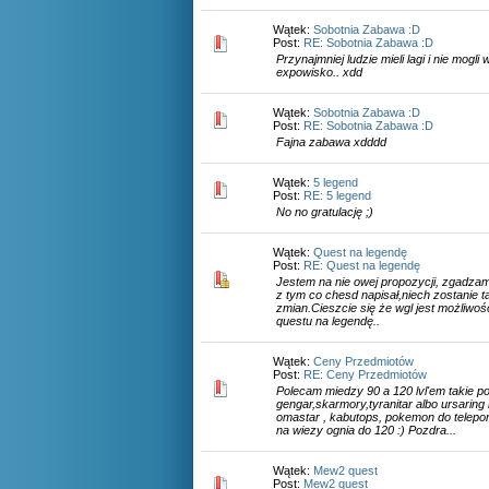
Wątek:
Sobotnia Zabawa :D
Post:
RE: Sobotnia Zabawa :D
Przynajmniej ludzie mieli lagi i nie mogl
expowisko.. xdd
Wątek:
Sobotnia Zabawa :D
Post:
RE: Sobotnia Zabawa :D
Fajna zabawa xdddd
Wątek:
5 legend
Post:
RE: 5 legend
No no gratulację ;)
Wątek:
Quest na legendę
Post:
RE: Quest na legendę
Jestem na nie owej propozycji, zgadzam
z tym co chesd napisał,niech zostanie tak
zmian.Cieszcie się że wgl jest możliwo
questu na legendę..
Wątek:
Ceny Przedmiotów
Post:
RE: Ceny Przedmiotów
Polecam miedzy 90 a 120 lvl'em takie p
gengar,skarmory,tyranitar albo ursaring l
omastar , kabutops, pokemon do telepor
na wiezy ognia do 120 :) Pozdra...
Wątek:
Mew2 quest
Post:
Mew2 quest