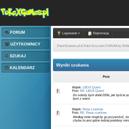
FORUM
Logowanie »
Rejestracja
UŻYTKOWNICY
PokeXGames.pl & Poke-Evo.com FORUM by SH
SZUKAJ
Wyniki szukania
KALENDARZ
Post
Wątek:
LBOX Quest
Post:
RE: LBOX Quest
Do soboty bym dobił 200lv, jak byście p
bym z wami.
Wątek:
Resp czarkow
Post:
RE: Resp czarkow
Według mnie mogli by go przywrócić, hoo
chyba że jest gdzie indziej podobny re