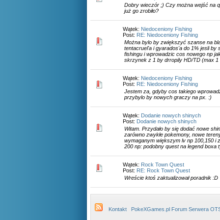
Dobry wieczór ;) Czy można wejść na q
już go zrobiło?
Wątek:
Niedoceniony Fishing
Post:
RE: Niedoceniony Fishing
Można bylo by zwiększyć szanse na bla
tentacruel'a i gyarados'a do 1% jesli by 
fishingu i wprowadzic cos nowego np jak
skrzynek z 1 by drropily HD/TD (max 1 T
Wątek:
Niedoceniony Fishing
Post:
RE: Niedoceniony Fishing
Jestem za, gdyby cos takiego wprowadz
przybylo by nowych graczy na px. :)
Wątek:
Dodanie nowych shinych
Post:
Dodanie nowych shinych
Witam. Przydało by się dodać nowe shi
zarówno zwykłe pokemony, nowe tereny
wymaganym większym lv np 100,150 i z
200 np: podobny quest na legend boxa ty
Wątek:
Rock Town Quest
Post:
RE: Rock Town Quest
Wreście ktoś zaktualizował poradnik :D
Kontakt
PokeXGames.pl Forum Serwera OT