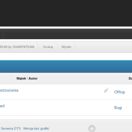
FORUM by SHARP#TEAM
Szukaj
Wyniki
Wątek
/
Autor
Dz
ostrzeżenia
Offtop
ard
Bugi
 Serwera OTS
Wersja bez grafiki