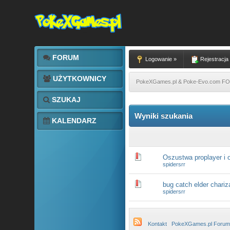
FORUM
Logowanie »
Rejestracja
UŻYTKOWNICY
PokeXGames.pl & Poke-Evo.com 
SZUKAJ
Wyniki szukania
KALENDARZ
Oszustwa proplayer i 
spidersrr
bug catch elder chariz
spidersrr
Kontakt
PokeXGames.pl Forum