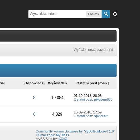
Forums
Wyświetl nową zawartość
iał
Odpowiedzi
Wyświetleń
Ostatni post
[
rosn.
]
01-10-2018, 20:03
8
19,084
Ostatni post
:
nikodem675
16-09-2018, 17:59
0
4,329
Ostatni post
:
spidersrr
Community Forum Software by MyBulletinBoard 1.8
Tłumaczenie MyBB PL
MyBB Skin by:
X3nO