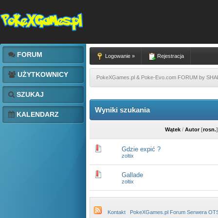
FORUM
Logowanie »
Rejestracja
UŻYTKOWNICY
PokeXGames.pl & Poke-Evo.com FORUM by SH
SZUKAJ
Wyniki szukania
KALENDARZ
Wątek
/
Autor
[
rosn.
]
Gdzie expić ?
zoltix
Gallade
zoltix
Kontakt
PokeXGames.pl Forum Serwera OT