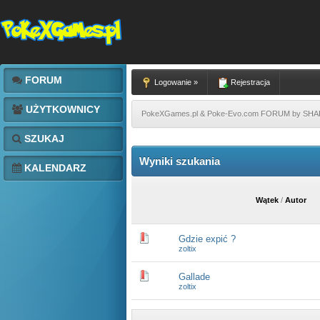
FORUM
Logowanie »
Rejestracja
UŻYTKOWNICY
PokeXGames.pl & Poke-Evo.com FORUM by SH
SZUKAJ
Wyniki szukania
KALENDARZ
Wątek
/
Autor
Gdzie expić ?
zoltix
Gallade
zoltix