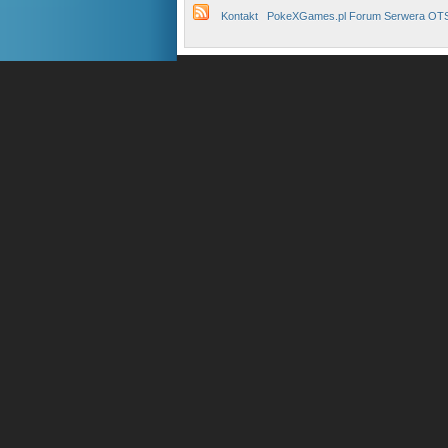
Kontakt
PokeXGames.pl Forum Serwera OT