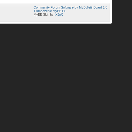
Community Forum Software by MyBulletinBoard 1.8
Tłumaczenie MyBB PL
MyBB Skin by:
X3nO