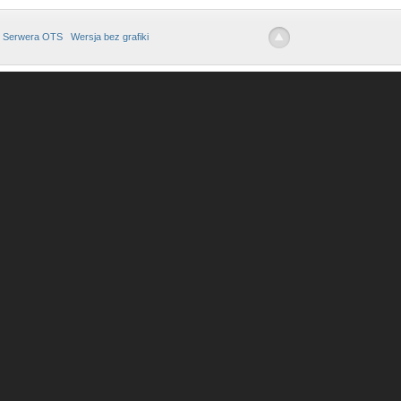
 Serwera OTS
Wersja bez grafiki