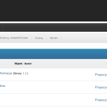
FORUM by SHARP#TEAM
Szukaj
Wyniki
Wątek
/
Autor
nformacje
(Strony:
1
2
)
Propozy
line
Propozy
Propozy