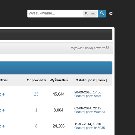
Forums
Wyświetl nową zawartość
Dział
Odpowiedzi
Wyświetleń
Ostatni post
[
rosn.
]
20-09-2016, 17:56
cje
23
45,044
Ostatni post
:
Atom
02-06-2014, 22:19
cje
1
8,004
Ostatni post
:
Wataha
11-05-2014, 18:26
cje
8
24,206
Ostatni post
:
948035