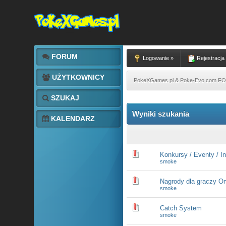
FORUM
Logowanie »
Rejestracja
UŻYTKOWNICY
PokeXGames.pl & Poke-Evo.com 
SZUKAJ
Wyniki szukania
KALENDARZ
Konkursy / Eventy / I
smoke
Nagrody dla graczy On
smoke
Catch System
smoke