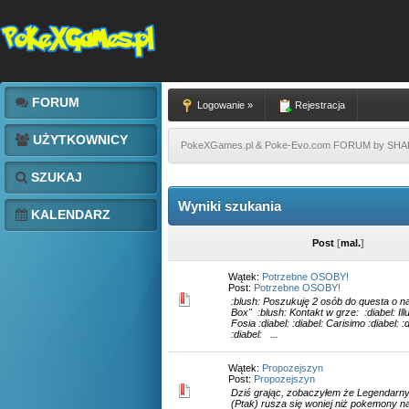
FORUM
Logowanie »
Rejestracja
UŻYTKOWNICY
PokeXGames.pl & Poke-Evo.com FORUM by SH
SZUKAJ
Wyniki szukania
KALENDARZ
Post
[
mal.
]
Wątek:
Potrzebne OSOBY!
Post:
Potrzebne OSOBY!
:blush: Poszukuję 2 osób do questa o 
Box" :blush: Kontakt w grze: :diabel: Illua
Fosia :diabel: :diabel: Carisimo :diabel: 
:diabel: ...
Wątek:
Propozejszyn
Post:
Propozejszyn
Dziś grając, zobaczyłem że Legendar
(Ptak) rusza się woniej niż pokemony na