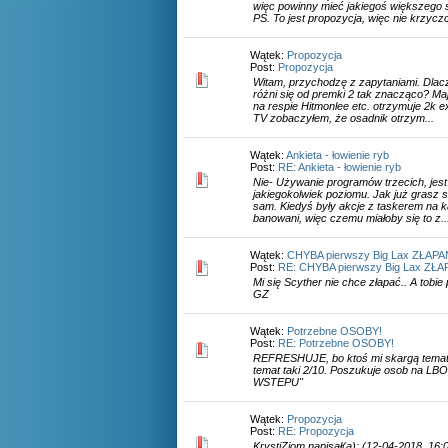
więc powinny mieć jakiegoś większeg
PS. To jest propozycja, więc nie krzyczci
Wątek:
Propozycja
Post:
Propozycja
Witam, przychodzę z zapytaniami. Dla
różni się od premki 2 tak znacząco? Mają
na respie Hitmonlee etc. otrzymuje 2k 
TV zobaczyłem, że osadnik otrzym...
Wątek:
Ankieta - łowienie ryb
Post:
RE: Ankieta - łowienie ryb
Nie- Używanie programów trzecich, jest
jakiegokolwiek poziomu. Jak już grasz 
sam. Kiedyś były akcje z taskerem na ka
banowani, więc czemu miałoby się to z..
Wątek:
CHYBA pierwszy Big Lax ZŁAP
Post:
RE: CHYBA pierwszy Big Lax ZŁ
Mi się Scyther nie chce złapać.. A tobie 
GZ
Wątek:
Potrzebne OSOBY!
Post:
RE: Potrzebne OSOBY!
REFRESHUJE, bo ktoś mi skargą temat
temat taki 2/10. Poszukuje osob na L
WSTEPU"
Wątek:
Propozycja
Post:
RE: Propozycja
KrystiZiom napisał(a): (12-04-2018, 16:0