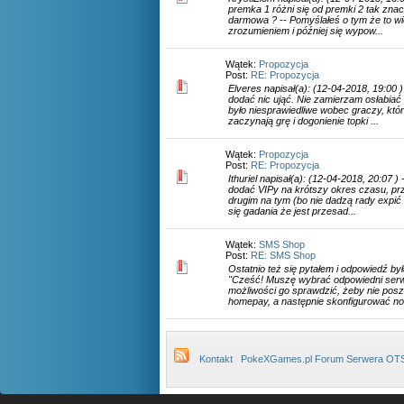
premka 1 różni się od premki 2 tak znac
darmowa ? -- Pomyślałeś o tym że to w
zrozumieniem i później się wypow...
Wątek:
Propozycja
Post:
RE: Propozycja
Elveres napisał(a): (12-04-2018, 19:00 )
dodać nic ująć. Nie zamierzam osłabiać
było niesprawiedliwe wobec graczy, któ
zaczynają grę i dogonienie topki ...
Wątek:
Propozycja
Post:
RE: Propozycja
Ithuriel napisał(a): (12-04-2018, 20:07 
dodać VIPy na krótszy okres czasu, prz
drugim na tym (bo nie dadzą rady expić
się gadania że jest przesad...
Wątek:
SMS Shop
Post:
RE: SMS Shop
Ostatnio też się pytałem i odpowiedź by
"Cześć! Muszę wybrać odpowiedni serw
możliwości go sprawdzić, żeby nie posz
homepay, a następnie skonfigurować no
Kontakt
PokeXGames.pl Forum Serwera OT