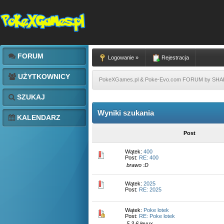
FORUM
Logowanie »
Rejestracja
UŻYTKOWNICY
PokeXGames.pl & Poke-Evo.com FORUM by SH
SZUKAJ
Wyniki szukania
KALENDARZ
Post
Wątek:
400
Post:
RE: 400
brawo :D
Wątek:
2025
Post:
RE: 2025
Wątek:
Poke lotek
Post:
RE: Poke lotek
5 3 6 levux