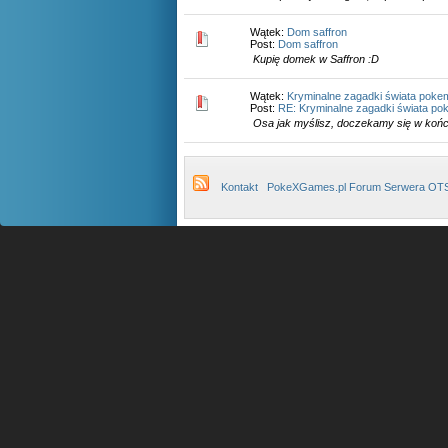
Wątek:
Dom saffron
Post:
Dom saffron
Kupię domek w Saffron :D
Wątek:
Kryminalne zagadki świata poke
Post:
RE: Kryminalne zagadki świata po
Osa jak myślisz, doczekamy się w koń
Kontakt
PokeXGames.pl Forum Serwera OT