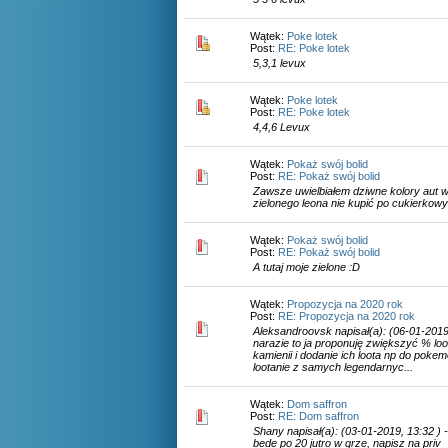
Wątek:
Poke lotek
Post:
RE: Poke lotek
5,3,1 levux
Wątek:
Poke lotek
Post:
RE: Poke lotek
4,4,6 Levux
Wątek:
Pokaż swój bolid
Post:
RE: Pokaż swój bolid
Zawsze uwielbiałem dziwne kolory aut 
zielonego leona nie kupić po cukierkow
Wątek:
Pokaż swój bolid
Post:
RE: Pokaż swój bolid
A tutaj moje zielone :D
Wątek:
Propozycja na 2020 rok
Post:
RE: Propozycja na 2020 rok
Aleksandroovsk napisał(a): (06-01-2019,
narazie to ja proponuję zwiększyć % lo
kamienii i dodanie ich loota np do poke
lootanie z samych legendarnyc...
Wątek:
Dom saffron
Post:
RE: Dom saffron
Shany napisał(a): (03-01-2019, 13:32 ) 
bede po 20 jutro w grze, napisz na priv