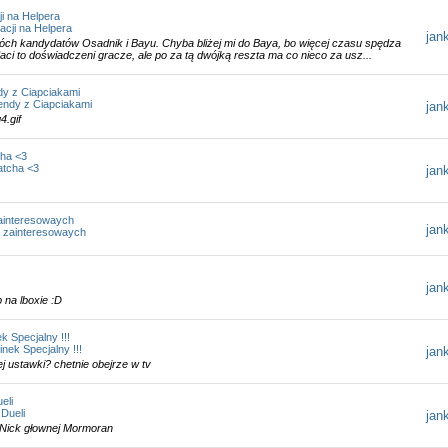
ji na Helpera
acji na Helpera
jan
wóch kandydatów Osadnik i Bayu. Chyba bliżej mi do Baya, bo więcej czasu spędza
i to doświadczeni gracze, ale po za tą dwójką reszta ma co nieco za usz...
y z Ciapciakami
ndy z Ciapciakami
jan
4.gif
cha <3
atcha <3
jan
 zainteresowaych
jan
la zainteresowaych
)
jan
na lboxie :D
 Specjalny !!!
ek Specjalny !!!
jan
j ustawki? chetnie obejrze w tv
eli
Dueli
jan
Nick głownej Mormoran