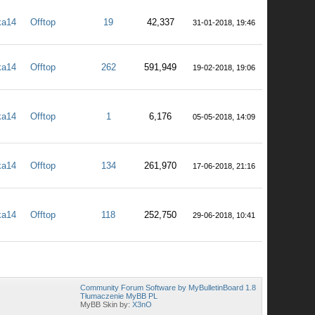
ka14
Offtop
19
42,337
31-01-2018, 19:46
ka14
Offtop
262
591,949
19-02-2018, 19:06
ka14
Offtop
1
6,176
05-05-2018, 14:09
ka14
Offtop
134
261,970
17-06-2018, 21:16
ka14
Offtop
118
252,750
29-06-2018, 10:41
Community Forum Software by MyBulletinBoard 1.8
Tłumaczenie MyBB PL
MyBB Skin by:
X3nO