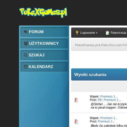
FORUM
Logowanie »
Rejestracja
UŻYTKOWNICY
PokeXGames.pl & Poke-Evo.com 
SZUKAJ
KALENDARZ
Wyniki szukania
Wątek:
Premium 1...
Post:
RE: Premium 1...
@Stefan ... Jak nie krytyk
na to pisał mapper. Odświ
Wątek:
Premium 1...
Post:
Premium 1...
Błędy (to zaledwie kilka 