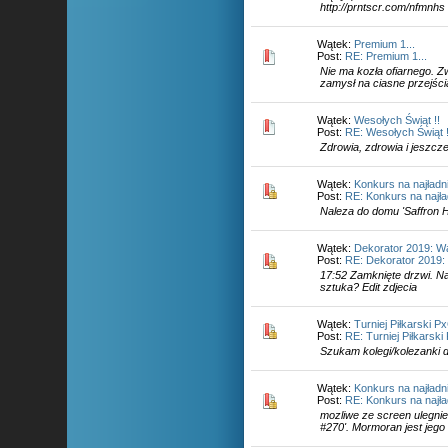
http://prntscr.com/nfmnhs 
Wątek:
Premium 1...
Post:
RE: Premium 1...
Nie ma kozła ofiarnego. Z
zamysł na ciasne przejścia
Wątek:
Wesołych Świąt !!
Post:
RE: Wesołych Świąt !
Zdrowia, zdrowia i jeszcz
Wątek:
Konkurs na najład
Post:
RE: Konkurs na najł
Naleza do domu 'Saffron H
Wątek:
Dekorator 2019: Wa
Post:
RE: Dekorator 2019:
17:52 Zamknięte drzwi. Na
sztuka? Edit zdjecia
Wątek:
Turniej Piłkarski P
Post:
RE: Turniej Piłkarsk
Szukam kolegi/kolezanki 
Wątek:
Konkurs na najład
Post:
RE: Konkurs na najł
mozliwe ze screen ulegni
#270'. Mormoran jest jego