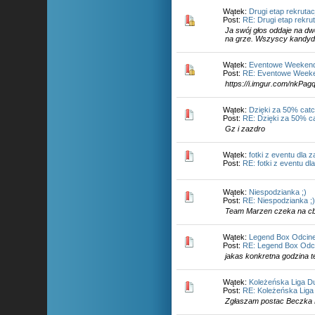
Wątek:
Drugi etap rekrutac
Post:
RE: Drugi etap rekrut
Ja swój głos oddaje na d
na grze. Wszyscy kandydac
Wątek:
Eventowe Weekend
Post:
RE: Eventowe Weeke
https://i.imgur.com/nkPagq
Wątek:
Dzięki za 50% cat
Post:
RE: Dzięki za 50% c
Gz i zazdro
Wątek:
fotki z eventu dla
Post:
RE: fotki z eventu d
Wątek:
Niespodzianka ;)
Post:
RE: Niespodzianka ;
Team Marzen czeka na cb 
Wątek:
Legend Box Odcinek
Post:
RE: Legend Box Odcin
jakas konkretna godzina te
Wątek:
Koleżeńska Liga Du
Post:
RE: Koleżeńska Liga 
Zgłaszam postac Beczka 