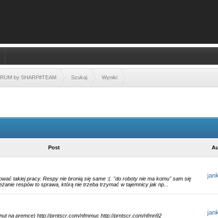
FORUM by SHARP#TEAM
Szukaj
Wyniki
Post
Au
jan
ować takiej pracy. Respy nie bronią się same :(. "do roboty nie ma komu" sam się
eżanie respów to sprawa, którą nie trzeba trzymać w tajemnicy jak np...
jan
minut na premce) http://prntscr.com/nfmmuc http://prntscr.com/nfmn92