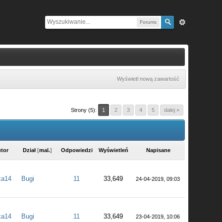
Forums
Wyświetl nową zawartość
Strony (5):
1
2
3
4
5
dalej »
tor
Dział
[
mal.
]
Odpowiedzi
Wyświetleń
Napisane
ka14
Bugi
11
33,649
24-04-2019, 09:03
ka14
Bugi
11
33,649
23-04-2019, 10:06