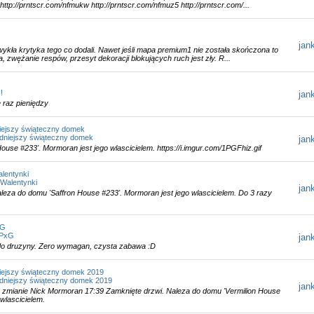
http://prntscr.com/nfmukw http://prntscr.com/nfmuz5 http://prntscr.com/...
jan
wykła krytyka tego co dodali. Nawet jeśli mapa premium1 nie została skończona to
, zwężanie respów, przesyt dekoracji blokujących ruch jest zły. R...
!
jan
e raz pieniędzy
niejszy świąteczny domek
adniejszy świąteczny domek
jan
ouse #233'. Mormoran jest jego wlascicielem. https://i.imgur.com/1PGFhiz.gif
lentynki
 Walentynki
jan
leza do domu 'Saffron House #233'. Mormoran jest jego wlascicielem. Do 3 razy
xG
i PxG
jan
do druzyny. Zero wymagan, czysta zabawa :D
niejszy świąteczny domek 2019
adniejszy świąteczny domek 2019
jan
e zmianie Nick Mormoran 17:39 Zamknięte drzwi. Naleza do domu 'Vermilion House
 wlascicielem.