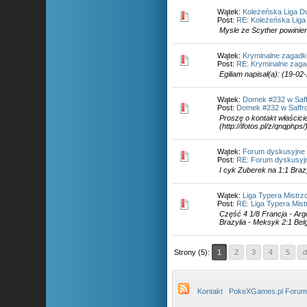
Wątek:
Koleżeńska Liga Du
Post:
RE: Koleżeńska Liga 
Mysle ze Scyther powinie
Wątek:
Kryminalne zagadki
Post:
RE: Kryminalne zaga
Egiliam napisał(a): (19-02-
Wątek:
Domek #232 w Saf
Post:
Domek #232 w Saffr
Proszę o kontakt właścici
(http://ifotos.pl/z/qnqphp
Wątek:
Forum dyskusyjne 
Post:
RE: Forum dyskusyjne
I cyk Zuberek na 1:1 Braz
Wątek:
Liga Typera Mistrz
Post:
RE: Liga Typera Mis
Część 4 1/8 Francja - Arg
Brazylia - Meksyk 2:1 Belg
Strony (5):
1
2
3
4
5
d
Kontakt
PokeXGames.pl Forum