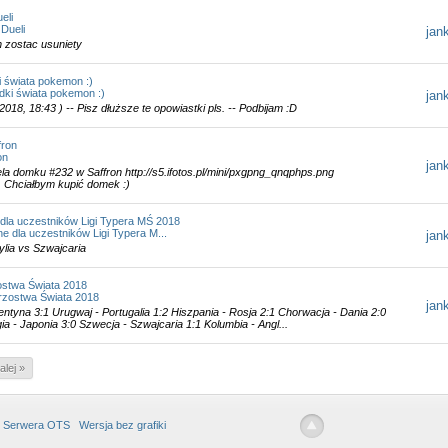
eli
Dueli
jan
n zostac usuniety
 świata pokemon :)
dki świata pokemon :)
jan
2018, 18:43 ) -- Pisz dłuższe te opowiastki pls. -- Podbijam :D
fron
on
jan
ela domku #232 w Saffron http://s5.ifotos.pl/mini/pxgpng_qnqphps.png
s/) Chciałbym kupić domek :)
dla uczestników Ligi Typera MŚ 2018
 dla uczestników Ligi Typera M...
jan
ylia vs Szwajcaria
ostwa Świata 2018
trzostwa Świata 2018
jan
entyna 3:1 Urugwaj - Portugalia 1:2 Hiszpania - Rosja 2:1 Chorwacja - Dania 2:0
ia - Japonia 3:0 Szwecja - Szwajcaria 1:1 Kolumbia - Angl...
alej »
 Serwera OTS
Wersja bez grafiki