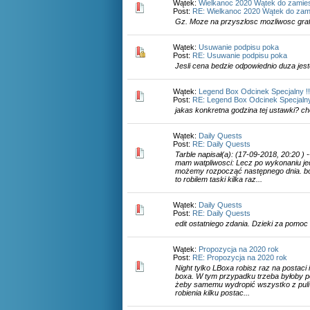
Wątek:
Wielkanoc 2020 Wątek do zamie
Post:
RE: Wielkanoc 2020 Wątek do zam
Gz. Moze na przyszlosc mozliwosc gra
Wątek:
Usuwanie podpisu poka
Post:
RE: Usuwanie podpisu poka
Jesli cena bedzie odpowiednio duza jest
Wątek:
Legend Box Odcinek Specjalny !!
Post:
RE: Legend Box Odcinek Specjalny 
jakas konkretna godzina tej ustawki? ch
Wątek:
Daily Quests
Post:
RE: Daily Quests
Tarble napisał(a): (17-09-2018, 20:20 ) 
mam watpliwosci: Lecz po wykonaniu j
możemy rozpocząć następnego dnia. bo
to robilem taski kilka raz...
Wątek:
Daily Quests
Post:
RE: Daily Quests
edit ostatniego zdania. Dzieki za pomoc
Wątek:
Propozycja na 2020 rok
Post:
RE: Propozycja na 2020 rok
Night tylko LBoxa robisz raz na postaci i
boxa. W tym przypadku trzeba byłoby p
żeby samemu wydropić wszystko z pul
robienia kilku postac...