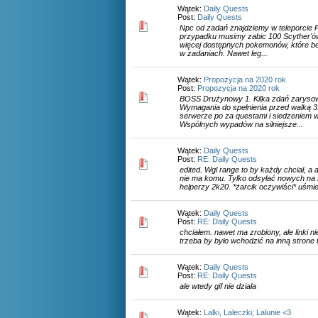
Wątek:
Daily Quests
Post:
Daily Quests
Npc od zadań znajdziemy w teleporcie 
przypadku musimy zabic 100 Scyther'ów
więcej dostępnych pokemonów, które be
w zadaniach. Nawet leg...
Wątek:
Propozycja na 2020 rok
Post:
Propozycja na 2020 rok
BOSS Drużynowy 1. Kilka zdań zarysow
Wymagania do spełnienia przed walką 3
serwerze po za questami i siedzeniem w 
Wspólnych wypadów na silniejsze...
Wątek:
Daily Quests
Post:
RE: Daily Quests
edited. Wgl range to by każdy chciał, a
nie ma komu. Tylko odsyłać nowych na f
helperzy 2k20. *żarcik oczywiści* uśmi
Wątek:
Daily Quests
Post:
RE: Daily Quests
chciałem. nawet ma zrobiony, ale linki nie 
trzeba by było wchodzić na inną strone 
Wątek:
Daily Quests
Post:
RE: Daily Quests
ale wtedy gif nie dziala
Wątek:
Lalki, Laleczki, Lalunie <3