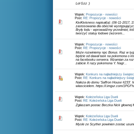
Lol Gzz :)
Wątek:
Propozycje - nowości
Post:
RE: Propozycje - nowości
KiviKivisness napisał(a): (06-11-2017, 
zastosowania dla obecnie występującyc
Bryły lodu - wprowadźmy przedmiot, k
tworzyć statuy lodowe (wzorem...
Wątek:
Propozycje - nowości
Post:
RE: Propozycje - nowości
Może rozwiniemy npc Bonus. Raz w tygo
będzie od dawał task na pokemona o k
na facebooku serwera. Wzamian za roz
zabicie X razy pokemona Y. Nagr...
Wątek:
Konkurs na najładniejszy świąt
Post:
RE: Konkurs na najładniejszy świ
Naleza do domu 'Saffron House #233'. M
wlascicielem. https://i.imgur.com/1PGFhi
Wątek:
Koleżeńska Liga Dueli
Post:
RE: Koleżeńska Liga Dueli
Zgłaszam postac Beczka Nick głownej
Wątek:
Koleżeńska Liga Dueli
Post:
RE: Koleżeńska Liga Dueli
Mysle ze Scyther powinien zostac usuni