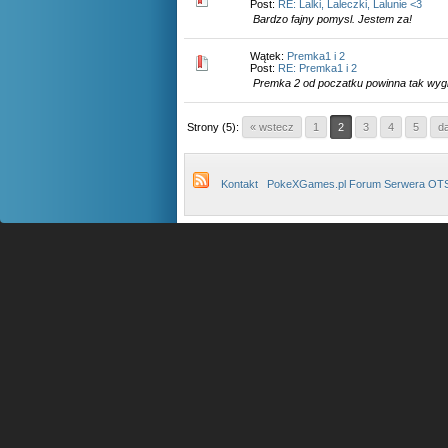
Post:
RE: Lalki, Laleczki, Lalunie <3
Bardzo fajny pomysl. Jestem za!
Wątek:
Premka1 i 2
Post:
RE: Premka1 i 2
Premka 2 od poczatku powinna tak wyg
Strony (5):
« wstecz
1
2
3
4
5
da
Kontakt
PokeXGames.pl Forum Serwera OT