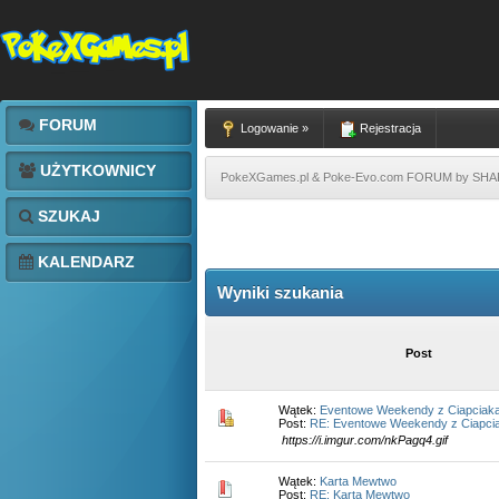
FORUM
Logowanie »
Rejestracja
UŻYTKOWNICY
PokeXGames.pl & Poke-Evo.com FORUM by SH
SZUKAJ
KALENDARZ
Wyniki szukania
Post
Wątek:
Eventowe Weekendy z Ciapciak
Post:
RE: Eventowe Weekendy z Ciapci
https://i.imgur.com/nkPagq4.gif
Wątek:
Karta Mewtwo
Post:
RE: Karta Mewtwo