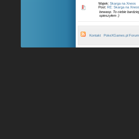
Wątek:
Skarga na Xneos
Post:
RE: Skarga na Xneo
bewasp. To ciebie bardziej
spieszyłem :)
Kontakt
PokeXGames.pl Forum