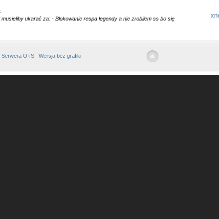
s
xn
 musieliby ukarać za: - Blokowanie respa legendy a nie zrobiłem ss bo się
 Serwera OTS
Wersja bez grafiki