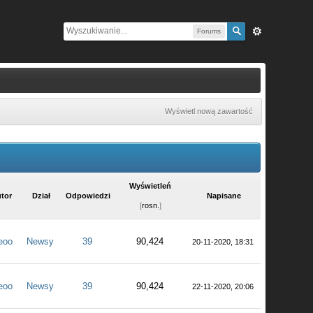
Forums
Wyświetl nową zawartość
Wyświetleń
tor
Dział
Odpowiedzi
Napisane
[
rosn.
]
eoo
Newsy
39
90,424
20-11-2020, 18:31
eoo
Newsy
39
90,424
22-11-2020, 20:06