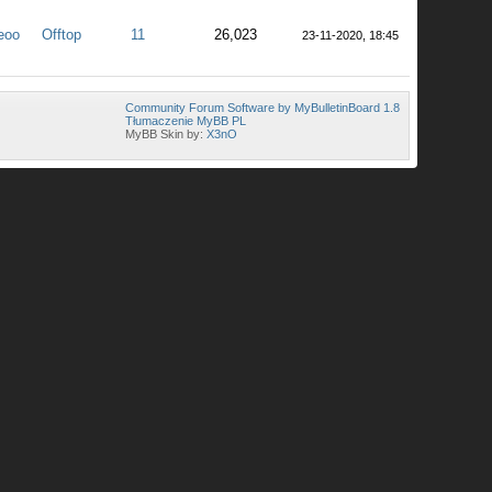
eoo
Offtop
11
26,023
23-11-2020, 18:45
Community Forum Software by MyBulletinBoard 1.8
Tłumaczenie MyBB PL
MyBB Skin by:
X3nO