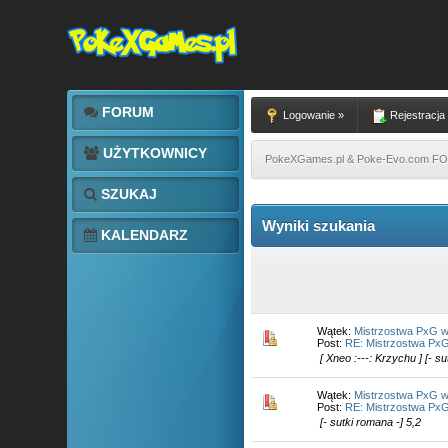
FORUM
Logowanie »
Rejestracja
UŻYTKOWNICY
PokeXGames.pl & Poke-Evo.com 
SZUKAJ
Wyniki szukania
KALENDARZ
Wątek:
Mistrzostwa PxG w 
Post:
RE: Mistrzostwa PxG
[ Xneo :---: Krzychu ] [- s
Wątek:
Mistrzostwa PxG w 
Post:
RE: Mistrzostwa PxG
[- sutki romana -] 5,2