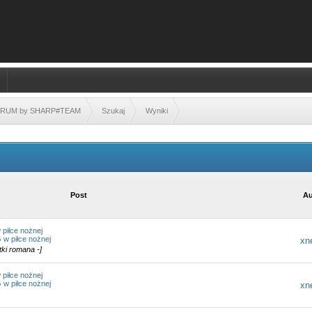
FORUM by SHARP#TEAM
Szukaj
Wyniki
Post
Au
piłce nożnej
 w piłce nożnej
xn
utki romana -]
piłce nożnej
 w piłce nożnej
xn