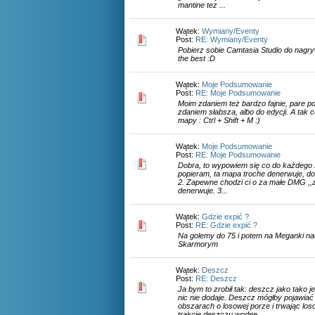
mantine tez ...
Wątek:
Wymiany/Eventy
Post:
RE: Wymiany/Eventy
Pobierz sobie Camtasia Studio do nagr
the best :D
Wątek:
Moje Podsumowanie
Post:
RE: Moje Podsumowanie
Moim zdaniem też bardzo fajnie, pare 
zdaniem słabsza, albo do edycji. A tak 
mapy : Ctrl + Shift + M :)
Wątek:
Moje Podsumowanie
Post:
RE: Moje Podsumowanie
Dobra, to wypowiem się co do każdego z
popieram, ta mapa troche denerwuje, dob
2. Zapewne chodzi ci o za małe DMG ,,z 
denerwuje. 3...
Wątek:
Gdzie expić ?
Post:
RE: Gdzie expić ?
Na golemy do 75 i potem na Meganki na
Skarmorym
Wątek:
Deszcz
Post:
RE: Deszcz
Ja bym to zrobił tak: deszcz jako tako j
nic nie dodaje. Deszcz mógłby pojawiać
obszarach o losowej porze i trwając los
trakcie deszczu wodne ...