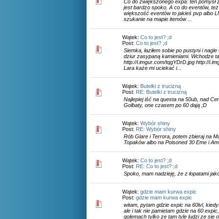
Co do zwiększonego expa: ten pomysł 
jest bardzo spoko. A co do eventów, też
większość eventów to jakieś pvp albo L
szukanie na mapie itemów ...
Wątek:
Co to jest? ;d
Post:
Co to jest? ;d
Siemka, łaziłem sobie po pustyni i nagle
dziur zasypaną kamieniami. Wchodze tam
http://i.imgur.com/tqgYDrD.jpg http://i.i
Lara każe mi uciekać i...
Wątek:
Butelki z trucizną
Post:
RE: Butelki z trucizną
Najlepiej iść na questa na 50ub, nad C
Golbaty, one czasem po 60 dają ;D
Wątek:
Wybór shiny
Post:
RE: Wybór shiny
Rób Glare i Terrora, potem zbieraj na 
Topaków albo na Poisoned 30 Eme i Am
Wątek:
Co to jest? ;d
Post:
RE: Co to jest? ;d
Spoko, mam nadzieję, że z łopatami jak
Wątek:
gdzie mam kurwa expic
Post:
gdzie mam kurwa expic
witam, pytam gdzie expic na 60lvl, kied
ale i tak nie pamietam gdzie na 60 expic
golemach tylko ze tam tyle ludzi ze sie 