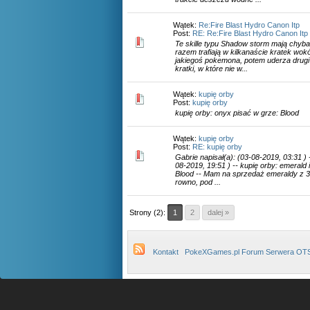
Wątek:
Re:Fire Blast Hydro Canon Itp
Post:
RE: Re:Fire Blast Hydro Canon Itp
Te skille typu Shadow storm mają chyba
razem trafiają w kilkanaście kratek wo
jakiegoś pokemona, potem uderza drugi
kratki, w które nie w...
Wątek:
kupię orby
Post:
kupię orby
kupię orby: onyx pisać w grze: Blood
Wątek:
kupię orby
Post:
RE: kupię orby
Gabrie napisał(a): (03-08-2019, 03:31 ) -
08-2019, 19:51 ) -- kupię orby: emerald 
Blood -- Mam na sprzedaż emeraldy z 30
rowno, pod ...
Strony (2):
1
2
dalej »
Kontakt
PokeXGames.pl Forum Serwera OT