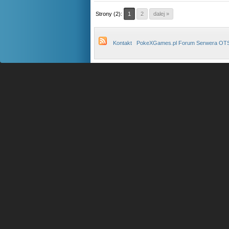
Strony (2):
1
2
dalej »
Kontakt
PokeXGames.pl Forum Serwera OT