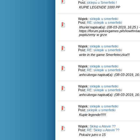
Post:
sklepu u Smerfetki !
KUPIE LEGENDE 1000 PP
Wątek:
sklepik u smerfetki
Post:
RE: sklepik u smerfetki
Ithuriel napisał(a): (08-03-2019, 16:25 )
https://forum.pokexgames.pl/showthrea
popiszemy w grze
Wątek:
sklepik u smerfetki
Post:
RE: sklepik u smerfetki
write in the game Smerfeteczka!!!
Wątek:
sklepik u smerfetki
Post:
RE: sklepik u smerfetki
anhculonga napisał(a): (08-03-2019, 16:0
Wątek:
sklepik u smerfetki
Post:
RE: sklepik u smerfetki
anhculonga napisał(a): (08-03-2019, 16:
Wątek:
sklepik u smerfetki
Post:
sklepik u smerfetki
Kupie legende!!!!!!
Wątek:
Sklep u Atevin ??
Post:
RE: Sklep u Atevin ??
Pokaże jutro o 15