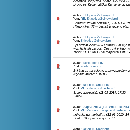
Arcanine Vileplume Shiny : DARKNE
Drowzee Kupie ; 200pp Kamienie błyszc
Wątek:
Sklepik u Żelkowykrol
Post:
RE: Sklepik u Żelkowykrol
ShadowCzekan napisał(a): (26-03-2019,
Hitmonchan ?? -- Jesteś w grze to pisz
Wątek:
Sklepik u Żelkowykrol
Post:
Sklepik u Żelkowykrol
Sprzedam 2 domki w safaron Blissey 10
wymienię się za coś Electrovire Magmo
zubat 100+1 lub +2 Sh magikarp 130+3 A
Wątek:
kurde pomocy
Post:
kurde pomocy
Byl bug utrata poloaczenia wyszedlem z
legende motlresa 100+5
Wątek:
sklepu u Smerfetki !
Post:
RE: sklepu u Smerfetki !
Shany napisał(a): (11-03-2019, 17:32 ) 
- Mew
Wątek:
Zapraszm w grze Smerfeteczka
Post:
RE: Zapraszm w grze Smerfetecz
anhculonga napisał(a): (12-03-2019, 14:2
Soul -- Okey dziś w grze o 10
Wątek:
sklepu u Smerfetki !