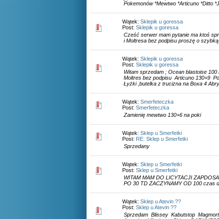
Pokemonów *Mewtwo *Articuno *Ditto *J
Wątek:
Sklepik u goressa
Post:
Sklepik u goressa
Cześć serwer mam pytanie ma ktoś spr
i Moltresa bez podpisu proszę o szybk
Wątek:
Sklepik u goressa
Post:
Sklepik u goressa
Witam sprzedam ; Ocean blastoise 100 l
Moltres bez podpisu Articuno 130+9 P
Łyżki ,butelka z trucizna na Boxa 4 Abr
Wątek:
Smerfeteczka
Post:
Smerfeteczka
Zamienię mewtwo 130+6 na poki
Wątek:
Sklep u Smerfetki
Post:
RE: Sklep u Smerfetki
Sprzedany
Wątek:
Sklep u Smerfetki
Post:
Sklep u Smerfetki
WITAM MAM DO LICYTACJI ZAPDOSA
PO 30 TD ZACZYNAMY OD 100 czas do
Wątek:
Sklep u Atevin ??
Post:
Sklep u Atevin ??
Sprzedam Blissey Kabutstop Magmorta