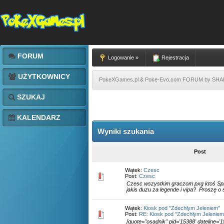
FORUM
Logowanie »
Rejestracja
UŻYTKOWNICY
PokeXGames.pl & Poke-Evo.com FORUM by SH
SZUKAJ
KALENDARZ
Wyniki szukania
Post
Wątek:
Czesc
Post:
Czesc
Czesc wszystkim graczom pxg ktoś Spr
jakis duzu za legende i vipa? Proszę 
Wątek:
Kiosk pod "Zdechłym Jeleniem"
Post:
RE: Kiosk pod "Zdechłym Jeleniem
[quote="osadnik" pid='15388' dateline='