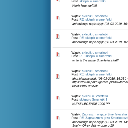
Post:
sklepik u smerfetki
Kupie legende!!!!!!
Wątek:
sklepik u smerfetki
Post:
RE: sklepik u smerfetki
anhculonga napisał(a): (08-03-2019, 16:
Wątek:
sklepik u smerfetki
Post:
RE: sklepik u smerfetki
anhculonga napisał(a): (08-03-2019, 16:0
Wątek:
sklepik u smerfetki
Post:
RE: sklepik u smerfetki
write in the game Smerfeteczka!!!
Wątek:
sklepik u smerfetki
Post:
RE: sklepik u smerfetki
Ithuriel napisał(a): (08-03-2019, 16:25 )
https://forum.pokexgames.pl/showthrea
popiszemy w grze
Wątek:
sklepu u Smerfetki !
Post:
sklepu u Smerfetki !
KUPIE LEGENDE 1000 PP
Wątek:
Zapraszm w grze Smerfeteczka
Post:
RE: Zapraszm w grze Smerfetecz
anhculonga napisał(a): (12-03-2019, 14:2
Soul -- Okey dziś w grze o 10