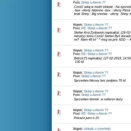
Post:
Sklep u Atevin ??
Cześć witaj w moim sklepie : Na sprze
-box -oferty Nidorino -box - oferty Pinsi
brak Shiny : Big snorlax - oferty Shiny m
Wątek:
Sklep u Atevin ??
Post:
RE: Sklep u Atevin ??
Stefan Krol Zydowski napisał(a): (26-02
minut(y) temu Cześć Stefan Byś doradz
mi? Mam 48 lvl " ^ msg na priv XDD -- 
Wątek:
Sklep u Atevin ??
Post:
RE: Sklep u Atevin ??
Belzzii [*] napisał(a): (27-02-2019, 14:59
130 td
Wątek:
Sklep u Atevin ??
Post:
Sklep u Atevin ??
Sprzedam blissey bez podpisu 70 td
Wątek:
Sklep u Atevin ??
Post:
Sklep u Atevin ??
Sprzedam domek .w safaron duży
Wątek:
Sklep u Atevin ??
Post:
RE: Sklep u Atevin ??
Pokaże jutro o 15
Wątek:
sklepik u smerfetki