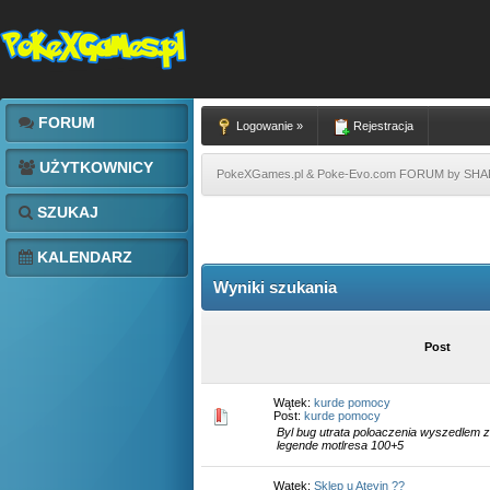
FORUM
Logowanie »
Rejestracja
UŻYTKOWNICY
PokeXGames.pl & Poke-Evo.com FORUM by SH
SZUKAJ
KALENDARZ
Wyniki szukania
Post
Wątek:
kurde pomocy
Post:
kurde pomocy
Byl bug utrata poloaczenia wyszedlem z
legende motlresa 100+5
Wątek:
Sklep u Atevin ??