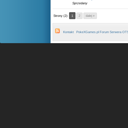
Sprzedany
Strony (2):
1
2
dalej »
Kontakt
PokeXGames.pl Forum Serwera OT