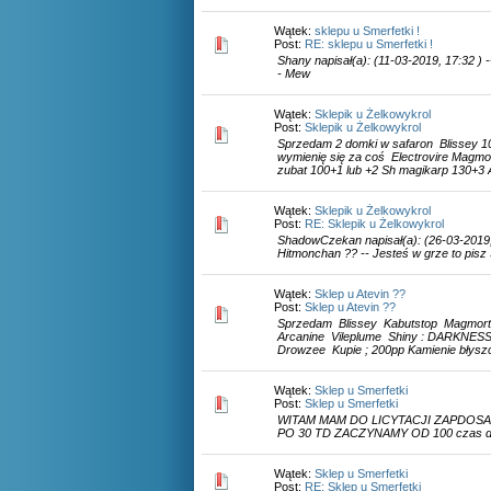
Wątek:
sklepu u Smerfetki !
Post:
RE: sklepu u Smerfetki !
Shany napisał(a): (11-03-2019, 17:32 ) 
- Mew
Wątek:
Sklepik u Żelkowykrol
Post:
Sklepik u Żelkowykrol
Sprzedam 2 domki w safaron Blissey 10
wymienię się za coś Electrovire Magmo
zubat 100+1 lub +2 Sh magikarp 130+3 A
Wątek:
Sklepik u Żelkowykrol
Post:
RE: Sklepik u Żelkowykrol
ShadowCzekan napisał(a): (26-03-2019,
Hitmonchan ?? -- Jesteś w grze to pisz
Wątek:
Sklep u Atevin ??
Post:
Sklep u Atevin ??
Sprzedam Blissey Kabutstop Magmorta
Arcanine Vileplume Shiny : DARKNE
Drowzee Kupie ; 200pp Kamienie błyszc
Wątek:
Sklep u Smerfetki
Post:
Sklep u Smerfetki
WITAM MAM DO LICYTACJI ZAPDOSA
PO 30 TD ZACZYNAMY OD 100 czas do
Wątek:
Sklep u Smerfetki
Post:
RE: Sklep u Smerfetki