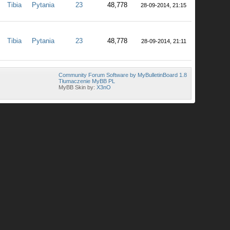
Tibia
Pytania
23
48,778
28-09-2014, 21:15
Tibia
Pytania
23
48,778
28-09-2014, 21:11
Community Forum Software by MyBulletinBoard 1.8
Tłumaczenie MyBB PL
MyBB Skin by:
X3nO