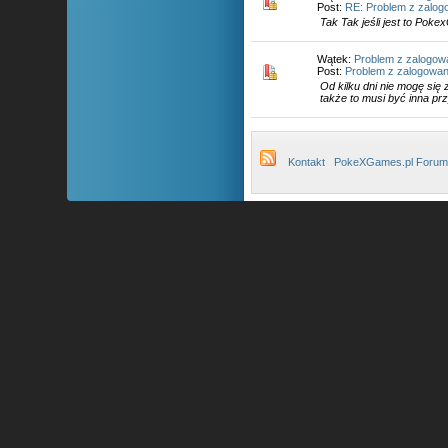
Post:
RE: Problem z zalo
Tak Tak jeśli jest to Pok
Wątek:
Problem z zalogow
Post:
Problem z zalogowa
Od kilku dni nie mogę się 
także to musi być inna pr
Kontakt
PokeXGames.pl Forum