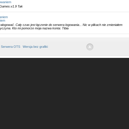
gowaniem
exGames.v1.9 Tak
aniem
niem
zalogować. Cały czas jest łączenie do serwera logowania... Nic w plikach nie zmieniałem
zyczyna. Kto mi pomorze moja nazwa konta: Tibia
 Serwera OTS
Wersja bez grafiki