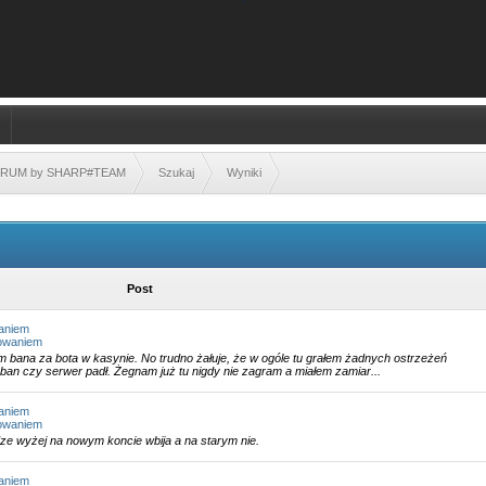
FORUM by SHARP#TEAM
Szukaj
Wyniki
Post
aniem
gowaniem
m bana za bota w kasynie. No trudno żałuje, że w ogóle tu grałem żadnych ostrzeżeń
ban czy serwer padł. Żegnam już tu nigdy nie zagram a miałem zamiar...
aniem
gowaniem
ze wyżej na nowym koncie wbija a na starym nie.
aniem