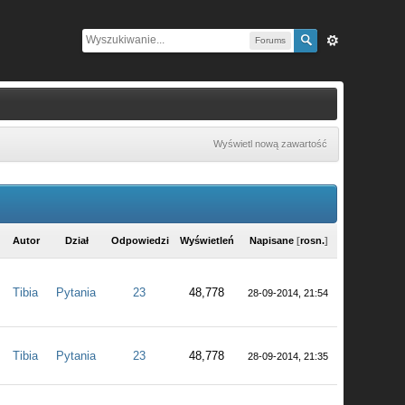
Forums
Wyświetl nową zawartość
Autor
Dział
Odpowiedzi
Wyświetleń
Napisane
[
rosn.
]
Tibia
Pytania
23
48,778
28-09-2014, 21:54
Tibia
Pytania
23
48,778
28-09-2014, 21:35