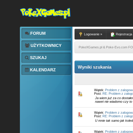
FORUM
Logowanie »
Rejestracja
UŻYTKOWNICY
PokeXGames.pl & Poke-Evo.com 
SZUKAJ
Wyniki szukania
KALENDARZ
Wątek:
Problem z zalogow
Post:
RE: Problem z zalo
Ja wiem już za co dostałe
nawet nie wiadomo czy to 
Wątek:
Problem z zalogow
Post:
RE: Problem z zalo
U mnie tak samo jak koled
Wątek:
Problem z zalogow