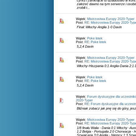
cyrku i zamknijcie to dziadostwo w końc
zależeć dawno na tym serwerze i osobiś
zrobili t...
Wątek:
Mistrzostwa Europy 2020-Typer
Post:
RE: Mistrzostwa Europy 2020-Typ
Finał: Włochy-Anglia 1-0 Davin
Wątek:
Poke lotek
Post:
RE: Poke lotek
5,2,4 Davin
Wątek:
Mistrzostwa Europy 2020-Typer
Post:
RE: Mistrzostwa Europy 2020-Typ
Włochy-Hiszpania 0:1 Anglia-Dania 2:1 
Wątek:
Poke lotek
Post:
RE: Poke lotek
5,2,4 Davin
Wątek:
Forum dyskusyjne dla uczestnik
2020-Typer
Post:
RE: Forum dyskusyjne dla uczestn
Bliźniak zobacz jak pnę się do góry, jes
Wątek:
Mistrzostwa Europy 2020-Typer
Post:
RE: Mistrzostwa Europy 2020-Typ
1/8 finału Walia - Dania 0:1 Włochy -Aus
1:2 Belgia - Portugalia 2:0 Chorwacja - 
Szwajcaria 3:0 Anglia - Niemcy 1:3 Szwec