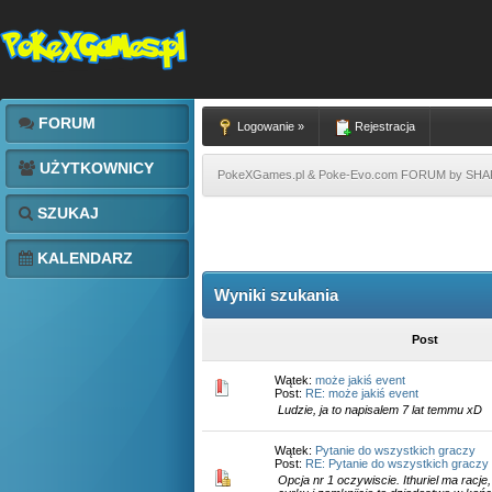
FORUM
Logowanie »
Rejestracja
UŻYTKOWNICY
PokeXGames.pl & Poke-Evo.com FORUM by SH
SZUKAJ
KALENDARZ
Wyniki szukania
Post
Wątek:
może jakiś event
Post:
RE: może jakiś event
Ludzie, ja to napisalem 7 lat temmu xD
Wątek:
Pytanie do wszystkich graczy
Post:
RE: Pytanie do wszystkich graczy
Opcja nr 1 oczywiscie. Ithuriel ma racje, 