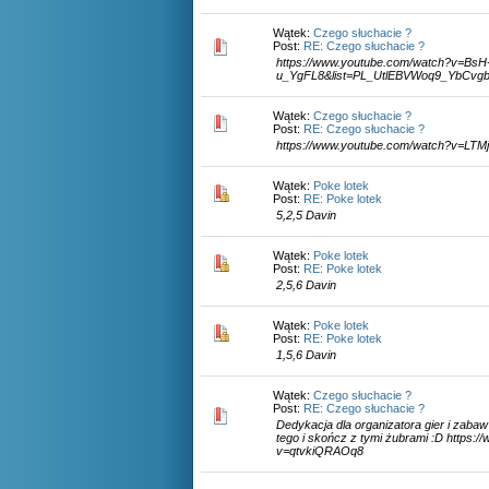
Wątek:
Czego słuchacie ?
Post:
RE: Czego słuchacie ?
https://www.youtube.com/watch?v=BsH
u_YgFL8&list=PL_UtlEBVWoq9_YbCvgb
Wątek:
Czego słuchacie ?
Post:
RE: Czego słuchacie ?
https://www.youtube.com/watch?v=LT
Wątek:
Poke lotek
Post:
RE: Poke lotek
5,2,5 Davin
Wątek:
Poke lotek
Post:
RE: Poke lotek
2,5,6 Davin
Wątek:
Poke lotek
Post:
RE: Poke lotek
1,5,6 Davin
Wątek:
Czego słuchacie ?
Post:
RE: Czego słuchacie ?
Dedykacja dla organizatora gier i zaba
tego i skończ z tymi żubrami :D https:
v=qtvkiQRAOq8