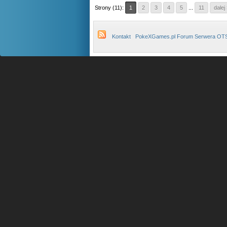
Strony (11):
1
2
3
4
5
...
11
dalej
Kontakt
PokeXGames.pl Forum Serwera OT