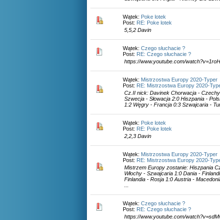
Wątek:
Poke lotek
Post:
RE: Poke lotek
5,5,2 Davin
Wątek:
Czego słuchacie ?
Post:
RE: Czego słuchacie ?
https://www.youtube.com/watch?v=1r
Wątek:
Mistrzostwa Europy 2020-Typer
Post:
RE: Mistrzostwa Europy 2020-Typ
Cz.II nick: Davinek Chorwacja - Czechy 
Szwecja - Słowacja 2:0 Hiszpania - Pols
1:2 Węgry - Francja 0:3 Szwajcaria - Tu
Wątek:
Poke lotek
Post:
RE: Poke lotek
2,2,3 Davin
Wątek:
Mistrzostwa Europy 2020-Typer
Post:
RE: Mistrzostwa Europy 2020-Typ
Mistrzem Europy zostanie: Hiszpania Cz.
Włochy - Szwajcaria 1:0 Dania - Finlandi
Finlandia - Rosja 1:0 Austria - Macedon
...
Wątek:
Czego słuchacie ?
Post:
RE: Czego słuchacie ?
https://www.youtube.com/watch?v=sd