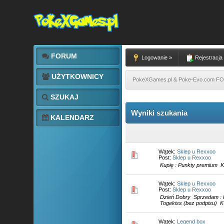
FORUM
Logowanie »
Rejestracja
UŻYTKOWNICY
PokeXGames.pl & Poke-Evo.com 
SZUKAJ
Wyniki szukania
KALENDARZ
Wątek:
Sklep u Rexxoo
Post:
Sklep u Rexxoo
Kupię : Punkty premium K
Wątek:
Sklep u Rexxoo
Post:
Sklep u Rexxoo
Dzień Dobry Sprzedam : K
Togekiss (bez podpisu) KU
Wątek:
Legend box