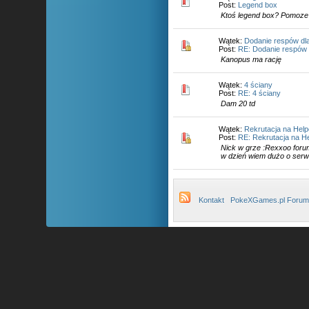
Post:
Legend box
Ktoś legend box? Pomoze
Wątek:
Dodanie respów dl
Post:
RE: Dodanie respów 
Kanopus ma rację
Wątek:
4 ściany
Post:
RE: 4 ściany
Dam 20 td
Wątek:
Rekrutacja na Hel
Post:
RE: Rekrutacja na H
Nick w grze :Rexxoo foru
w dzień wiem dużo o serw
Kontakt
PokeXGames.pl Forum