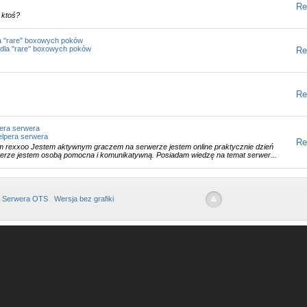
Re
 ktoś?
a "rare" boxowych poków
dla "rare" boxowych poków
Re
Re
pera serwera
elpera serwera
Re
m rexxoo Jestem aktywnym graczem na serwerze jestem online praktycznie dzień
erze jestem osobą pomocna i komunikatywną. Posiadam wiedzę na temat serwer...
 Serwera OTS
Wersja bez grafiki