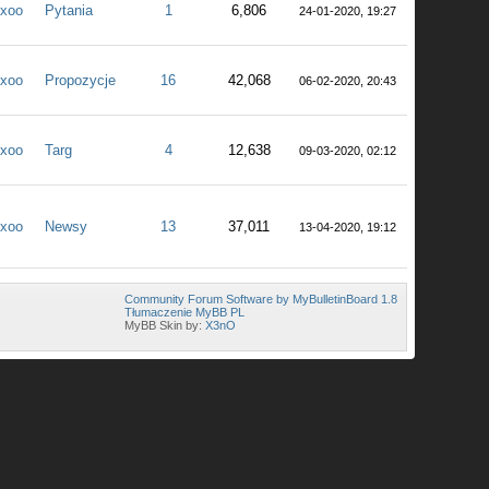
xoo
Pytania
1
6,806
24-01-2020, 19:27
xoo
Propozycje
16
42,068
06-02-2020, 20:43
xoo
Targ
4
12,638
09-03-2020, 02:12
xoo
Newsy
13
37,011
13-04-2020, 19:12
Community Forum Software by MyBulletinBoard 1.8
Tłumaczenie MyBB PL
MyBB Skin by:
X3nO