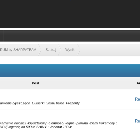
FORUM by SHARP#TEAM
Szukaj
Wyniki
Post
A
Re
amienie błyszczące Cukierki Safari balee Prezenty
Re
amienie ewolucji -kryształowy -ciemności -ognia -pioruna -ziemi Pokemony :
PIĘ legendę do 500 td SHINY : Venonat 130 lv...