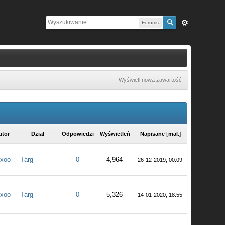
Forums
Wyświetl nową zawartość
utor
Dział
Odpowiedzi
Wyświetleń
Napisane
[
mal.
]
xoo
Targ
0
4,964
26-12-2019, 00:09
xoo
Targ
0
5,326
14-01-2020, 18:55