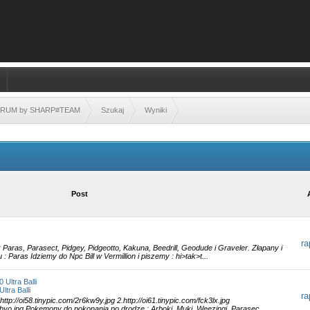
FORUM by SHARP#TEAM
Szukaj
Wyniki
Post
r
aras, Parasect, Pidgey, Pidgeotto, Kakuna, Beedrill, Geodude i Graveler. Złapany i
 Paras Idziemy do Npc Bill w Vermillion i piszemy : hi>tak>t...
 Ultra Balli
ltra Balli
r
p://oi58.tinypic.com/2r6kw9y.jpg 2.http://oi61.tinypic.com/fck3lx.jpg
rtfbyo.jpg Pokemony do pokonania po drodze : Arboki, Muki, Weezingi, Parasec...