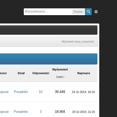
Forums
Wyświetl nową zawartość
Wyświetleń
Autor
Dział
Odpowiedzi
Napisane
[
rosn.
]
appsoe
Poradniki
10
39,449
23-11-2014, 16:16
appsoe
Poradniki
3
18,904
23-11-2014, 11:15