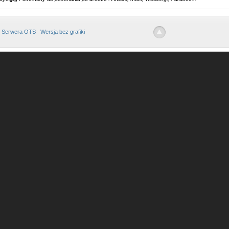
 Serwera OTS
Wersja bez grafiki