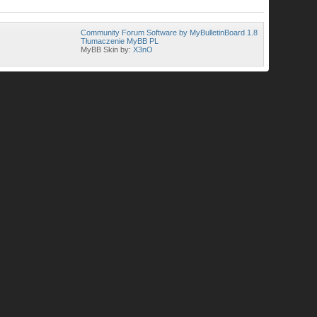
Community Forum Software by MyBulletinBoard 1.8
Tłumaczenie MyBB PL
MyBB Skin by:
X3nO