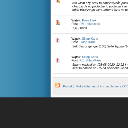
Nie wiem czy Arek to dobry wybór, pon
charizarda po podłodze to podleciał i se
odda pisał że go wyrzuciłem i leżał na p
Wątek:
Poke lotek
Post:
RE: Poke lotek
1,4,5 Karis
Wątek:
Sklep-Karis
Post:
Sklep-Karis
Sell: Terror gengar (130) Solar hypno (10
Wątek:
Sklep-Karis
Post:
RE: Sklep-Karis
Shany napisał(a): (25-08-2020, 12:22 )
Jest to domek nr 215 na północno-wschod
Kontakt
PokeXGames.pl Forum Serwera OT