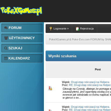
FORUM
Logowanie »
Rejestracja
UŻYTKOWNICY
PokeXGames.pl & Poke-Evo.com FORUM by SH
SZUKAJ
Wyniki szukania
KALENDARZ
Post
Wątek:
Drugi etap rekrutacji na Helpera
Post:
RE: Drugi etap rekrutacji na Helpe
Głosuję na Czesię, dlatego że pomaga 
zauważyłem), jest ogarniętą osobą (co
evencie jak wiedziała co komu napisać 
w gierce o ev...
Wątek:
Drugi etap rekrutacji na Helpera
Post:
RE: Drugi etap rekrutacji na Helpe