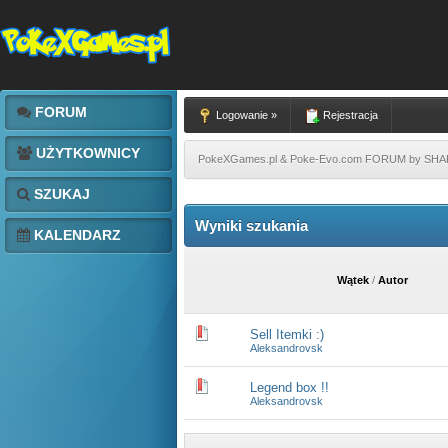
FORUM
Logowanie »
Rejestracja
UŻYTKOWNICY
PokeXGames.pl & Poke-Evo.com FORUM by SH
SZUKAJ
Wyniki szukania
KALENDARZ
Wątek
/
Autor
Sell Itemki :)
Aleksandrovsk
Legend box !!
Aleksandrovsk