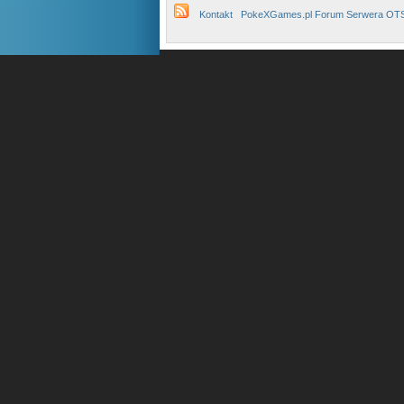
Kontakt
PokeXGames.pl Forum Serwera OT