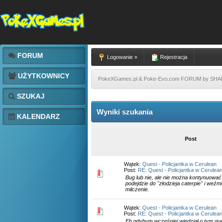
FORUM
Logowanie »
Rejestracja
UŻYTKOWNICY
PokeXGames.pl & Poke-Evo.com FORUM by SH
SZUKAJ
Wyniki szukania
KALENDARZ
Post
Wątek:
Quest - Policjantka w Cerulean
Post:
RE: Quest - Policjantka w Cerulea
Bug lub nie, ale nie można kontynuować m
podejdzie do "złodzieja caterpie" i weźm
milczenie.
Wątek:
Quest - Policjantka w Cerulean
Post:
RE: Quest - Policjantka w Cerulea
Eh gdybym wcześniej wiedział o tym queś