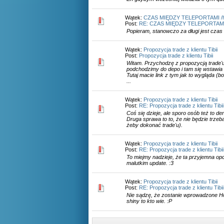
Wątek:
CZAS MIĘDZY TELEPORTAMI /
Post:
RE: CZAS MIĘDZY TELEPORTAMI
Popieram, stanowczo za długi jest czas
Wątek:
Propozycja trade z klientu Tibii
Post:
Propozycja trade z klientu Tibii
Witam. Przychodzę z propozycją trade'u ta
podchodzimy do depo i tam się wstawia s
Tutaj macie link z tym jak to wygląda (
...
Wątek:
Propozycja trade z klientu Tibii
Post:
RE: Propozycja trade z klientu Tibii
Coś się dzieje, ale sporo osób też to de
Druga sprawa to to, że nie będzie trzeb
żeby dokonać trade'u).
Wątek:
Propozycja trade z klientu Tibii
Post:
RE: Propozycja trade z klientu Tibii
To miejmy nadzieje, że ta przyjemna opc
malutkim update. :3
Wątek:
Propozycja trade z klientu Tibii
Post:
RE: Propozycja trade z klientu Tibii
Nie sądzę, że zostanie wprowadzone H
shiny to kto wie. :P