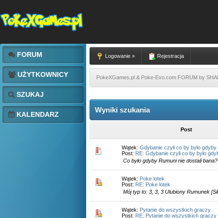
FORUM
Logowanie »
Rejestracja
UŻYTKOWNICY
PokeXGames.pl & Poke-Evo.com FORUM by SH
SZUKAJ
Wyniki szukania
KALENDARZ
Post
Wątek:
Gdybanie czyli co by było gdyby.
Post:
RE: Gdybanie czyli co by było gdyb
Co było gdyby Rumuni nie dostali bana?
Wątek:
Poke lotek
Post:
RE: Poke lotek
Mój typ to: 3, 3, 3 Ulubiony Rumunek [Sil
Wątek:
Pytanie do wszystkich graczy
Post:
RE: Pytanie do wszystkich graczy