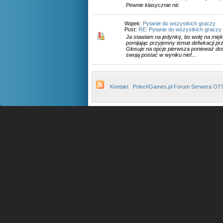
Pewnie klasycznie nic
Wątek:
Pytanie do wszystkich graczy
Post:
RE: Pytanie do wszystkich graczy
Ja stawiam na jedynkę, bo wolę na mięk
pomijając przyjemny temat defwkacji pr
Głosuje na opcje pierwsza ponieważ dos
swoją postać w wyniku nief...
Kontakt
PokeXGames.pl Forum Serwera OT