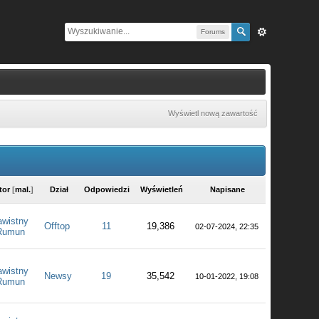
Forums
Wyświetl nową zawartość
tor
[
mal.
]
Dział
Odpowiedzi
Wyświetleń
Napisane
awistny
Offtop
11
19,386
02-07-2024, 22:35
Rumun
awistny
Newsy
19
35,542
10-01-2022, 19:08
Rumun