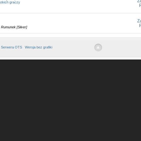
Z
stkich graczy
Z
ny Rumunek [Silver]
 Serwera OTS
Wersja bez grafiki