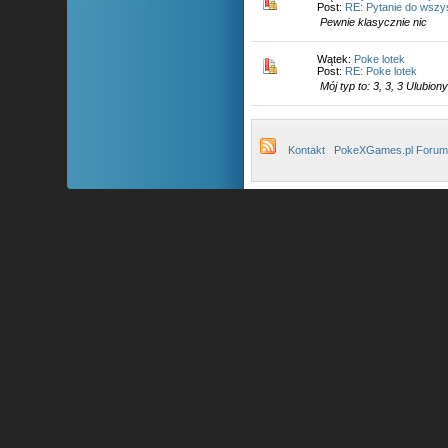
Post:
RE: Pytanie do wszy
Pewnie klasycznie nic
Wątek:
Poke lotek
Post:
RE: Poke lotek
Mój typ to: 3, 3, 3 Ulubio
Kontakt
PokeXGames.pl Forum