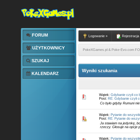
FORUM
Logowanie »
Rejestracja
UŻYTKOWNICY
PokeXGames.pl & Poke-Evo.com 
SZUKAJ
Wyniki szukania
KALENDARZ
Wątek:
Gdybanie czyli co b
Post:
RE: Gdybanie czyli c
Co było gdyby Rumuni nie 
Wątek:
Pytanie do wszyst
Post:
RE: Pytanie do wszy
Ja stawiam na jedynkę, bo
rzeczy. Głosuje na opcje 
Wątek:
Pytanie do wszyst