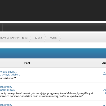
FORUM by SHARP#TEAM
Szukaj
Wyniki
Post
Au
y było gdyby...
Z
o by było gdyby...
dostali bana?
kich graczy
stkich graczy
Z
 wolę na miękko niż twardo,ale pomijając przyjemny temat defwkacji przejdźmy do
pierwsza ponieważ dostałem bana i straciłem swoją postać w wyniku nief...
kich graczy