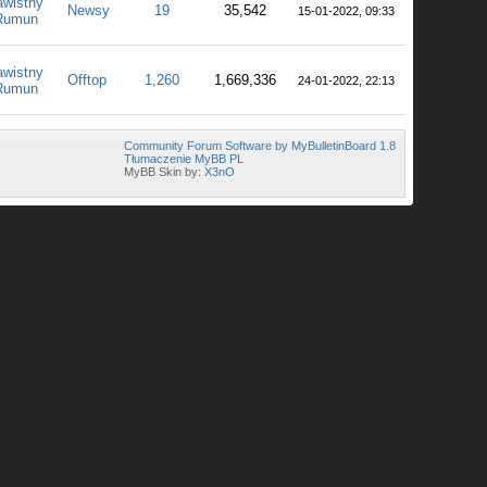
awistny
Newsy
19
35,542
15-01-2022, 09:33
Rumun
awistny
Offtop
1,260
1,669,336
24-01-2022, 22:13
Rumun
Community Forum Software by MyBulletinBoard 1.8
Tłumaczenie MyBB PL
MyBB Skin by:
X3nO