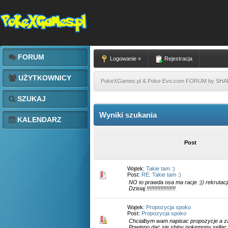
FORUM
Logowanie »
Rejestracja
UŻYTKOWNICY
PokeXGames.pl & Poke-Evo.com FORUM by SH
SZUKAJ
Wyniki szukania
KALENDARZ
Post
Wątek:
Takie tam :)
Post:
RE: Takie tam :)
NO to prawda osa ma racje :)) rekruta
Dzisiaj !!!!!!!!!!!!!!!!!!!
Wątek:
Propozycja spoko
Post:
Propozycja spoko
Chcialbym wam napisac propozycje a za 
Powinno dac sie shiny pokemony sellac 