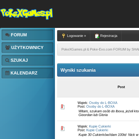
FORUM
Logowanie »
Rejestracja
UŻYTKOWNICY
PokeXGames.pl & Poke-Evo.com FORUM by SH
SZUKAJ
Wyniki szukania
KALENDARZ
Post
Wątek:
Osoby do L-BOXA
Post:
Osoby do L-BOXA
Witam, szukam osób do lboxa, jeżeli kto
Gioordan lub Gloria
Wątek:
Kupie Cukierki
Post:
Kupie Cukierki
Kupie 30 Cukierków//dam 100td Nick w g