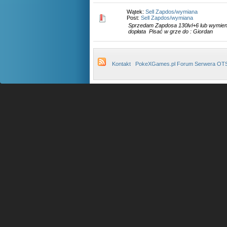
Wątek:
Sell Zapdos/wymiana
Post:
Sell Zapdos/wymiana
Sprzedam Zapdosa 130lvl+6 lub wymieni
dopłata Pisać w grze do : Giordan
Kontakt
PokeXGames.pl Forum Serwera OT