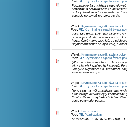
Post:
RE: Kryminalne zagadki świata po
Początkowo Ja chciałem zadecydować c
ponieważ ja sprawdzałem co oni wypraw
i zdecydowałem w taki sposób: Zostawi
postacie ponieważ przyznał się do...
Wątek:
Kryminalne zagadki świata poke
Post:
RE: Kryminalne zagadki świata po
Tylko Nightmare Czyt. właściciel serwer
posiadająca dostęp do bazy danych k
konta. Czyli mam rozumieć, że odebran
Bayharborbutcher nie było karą, a odebr
Wątek:
Kryminalne zagadki świata poke
Post:
RE: Kryminalne zagadki świata po
@Czesia Ponawiam: Naxer Stracił swoją
winy, nikt nie kazał mu jej kasować. Po
Jak tylko Nightmare się "przebudzi" oba
stracą swoje wszyst...
Wątek:
Kryminalne zagadki świata poke
Post:
RE: Kryminalne zagadki świata po
No to czas na mój ostatni post na tym f
z testowego serwera były zamieszane ty
Osoby, Naxer i Bayharborbutcher. Więc
sobie obecności dodat...
Wątek:
Pozdrawiam
Post:
RE: Pozdrawiam
Brawo Heniu!, ta czaszka przy nicku :(