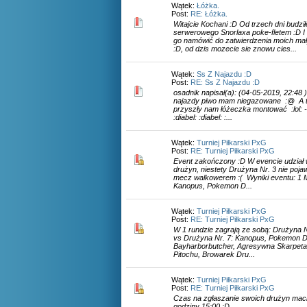
Wątek:
Łóżka.
Post:
RE: Łóżka.
Witajcie Kochani :D Od trzech dni budz
serwerowego Snorlaxa poke-fletem :D I
go namówić do zatwierdzenia moich mał
:D, od dzis mozecie sie znowu cies...
Wątek:
Ss Z Najazdu :D
Post:
RE: Ss Z Najazdu :D
osadnik napisał(a): (04-05-2019, 22:48 )
najazdy piwo mam niegazowane :@ A te
przyszły nam łóżeczka montować :lol: -- 
:diabel: :diabel: :...
Wątek:
Turniej Piłkarski PxG
Post:
RE: Turniej Piłkarski PxG
Event zakończony :D W evencie udział 
drużyn, niestety Drużyna Nr. 3 nie pojawi
mecz walkowerem :( Wyniki eventu: 1 M
Kanopus, Pokemon D...
Wątek:
Turniej Piłkarski PxG
Post:
RE: Turniej Piłkarski PxG
W 1 rundzie zagrają ze sobą: Drużyna N
vs Drużyna Nr. 7: Kanopus, Pokemon Dr
Bayharborbutcher, Agresywna Skarpeta
Pitochu, Browarek Dru...
Wątek:
Turniej Piłkarski PxG
Post:
RE: Turniej Piłkarski PxG
Czas na zgłaszanie swoich drużyn maci
godziny 15:00 :D