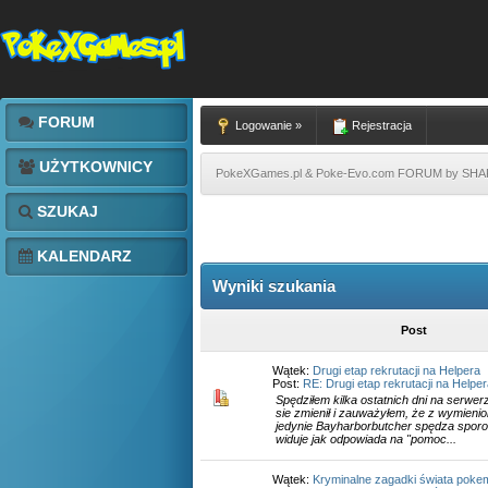
FORUM
Logowanie »
Rejestracja
UŻYTKOWNICY
PokeXGames.pl & Poke-Evo.com FORUM by SH
SZUKAJ
KALENDARZ
Wyniki szukania
Post
Wątek:
Drugi etap rekrutacji na Helpera
Post:
RE: Drugi etap rekrutacji na Helpe
Spędziłem kilka ostatnich dni na serwe
sie zmienił i zauważyłem, że z wymieni
jedynie Bayharborbutcher spędza sporo
widuje jak odpowiada na "pomoc...
Wątek:
Kryminalne zagadki świata poke