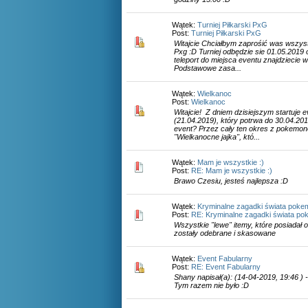
Wątek:
Turniej Piłkarski PxG
Post:
Turniej Piłkarski PxG
Witajcie Chciałbym zaprośić was wszystki
Pxg :D Turniej odbędzie sie 01.05.2019 
teleport do miejsca eventu znajdziecie w
Podstawowe zasa...
Wątek:
Wielkanoc
Post:
Wielkanoc
Witajcie! Z dniem dzisiejszym startuje 
(21.04.2019), który potrwa do 30.04.20
event? Przez cały ten okres z pokemon
"Wielkanocne jajka", któ...
Wątek:
Mam je wszystkie :)
Post:
RE: Mam je wszystkie :)
Brawo Czesiu, jesteś najlepsza :D
Wątek:
Kryminalne zagadki świata poke
Post:
RE: Kryminalne zagadki świata po
Wszystkie "lewe" itemy, które posiadał 
zostały odebrane i skasowane
Wątek:
Event Fabularny
Post:
RE: Event Fabularny
Shany napisał(a): (14-04-2019, 19:46 ) -
Tym razem nie było :D