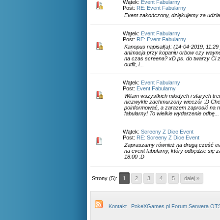
Wątek:
Event Fabularny
Post:
RE: Event Fabularny
Event zakończony, dziękujemy za udzial
Wątek:
Event Fabularny
Post:
RE: Event Fabularny
Kanopus napisał(a): (14-04-2019, 11:29 )
animacja przy kopaniu orbow czy wayne c
na czas screena? xD ps. do twarzy Ci z 
outfit, i...
Wątek:
Event Fabularny
Post:
Event Fabularny
Witam wszystkich młodych i starych tr
niezwykle zachmurzony wieczór :D Ch
poinformować, a zarazem zaprosić na 
fabularny! To wielkie wydarzenie odbę...
Wątek:
Screeny Z Dice Event
Post:
RE: Screeny Z Dice Event
Zapraszamy również na drugą cześć eve
na event fabularny, który odbędzie się 
18:00 :D
Strony (5):
1
2
3
4
5
dalej »
Kontakt
PokeXGames.pl Forum Serwera OT