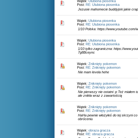
Wątek:
Ulubiona piosenka
Post:
RE: Ulubiona piosenka
Jezusie mahomecie buddyjski jakie cra
Wątek:
Ulubiona piosenka
Post:
RE: Ulubiona piosenka
1/10 Polska: https://www.youtube.co
Wątek:
Ulubiona piosenka
Post:
RE: Ulubiona piosenka
1/10 tylko zagraniczna: https://www.y
7g8Bceync
Wątek:
Zniknięty pokemon
Post:
RE: Zniknięty pokemon
Nie mam levela hehe
Wątek:
Zniknięty pokemon
Post:
RE: Zniknięty pokemon
Nie pierwszy nie ostatni :p Też miałem
ale znikła wraz z zawartością
Wątek:
Zniknięty pokemon
Post:
RE: Zniknięty pokemon
HaHa pewnie włożyłeś do tej skrzyni co 
obróceniu
Wątek:
obraza gracza
Post:
RE: obraza gracza