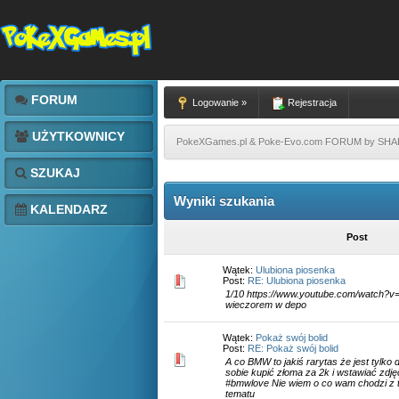
FORUM
Logowanie »
Rejestracja
UŻYTKOWNICY
PokeXGames.pl & Poke-Evo.com FORUM by SH
SZUKAJ
Wyniki szukania
KALENDARZ
Post
Wątek:
Ulubiona piosenka
Post:
RE: Ulubiona piosenka
1/10 https://www.youtube.com/watch?
wieczorem w depo
Wątek:
Pokaż swój bolid
Post:
RE: Pokaż swój bolid
A co BMW to jakiś rarytas że jest tylk
sobie kupić złoma za 2k i wstawiać zdjęc
#bmwlove Nie wiem o co wam chodzi z t
tematu