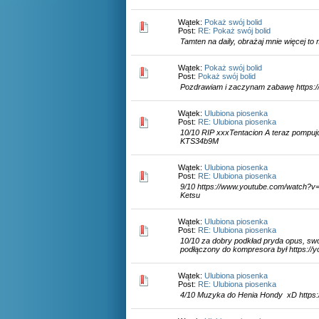
Wątek:
Pokaż swój bolid
Post:
RE: Pokaż swój bolid
Tamten na daily, obrażaj mnie więcej t
Wątek:
Pokaż swój bolid
Post:
Pokaż swój bolid
Pozdrawiam i zaczynam zabawę https:/
Wątek:
Ulubiona piosenka
Post:
RE: Ulubiona piosenka
10/10 RIP xxxTentacion A teraz pompujci
KTS34b9M
Wątek:
Ulubiona piosenka
Post:
RE: Ulubiona piosenka
9/10 https://www.youtube.com/watch?
Ketsu
Wątek:
Ulubiona piosenka
Post:
RE: Ulubiona piosenka
10/10 za dobry podkład pryda opus, sw
podłączony do kompresora był https:/
Wątek:
Ulubiona piosenka
Post:
RE: Ulubiona piosenka
4/10 Muzyka do Henia Hondy xD https:/