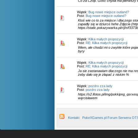
Co za Czop. Gość chyba ma pierwszy ko
Wątek:
Bug nowe miejsce outland?
Post:
Bug nowe miejsce outland?
Ktoś wie co to za miejsce i dlaczego s
zapadły się w dziurce hehe Zdjęcia (htt
https://static.pokazywarka.pl/r/j/n/f3
Wątek:
Kilka małych propozycji
Post:
RE: Kilka małych propozycji
Wiem, ale chodzi mi o zwykłe które pojaw
byry
Wątek:
Kilka małych propozycji
Post:
RE: Kilka małych propozycji
Ja sie zastanawiam dlaczego nie ma res
żeby dało się je złapać z niskim %
Wątek:
pozdro zza lady
Post:
pozdro zza lady
https://s2.ifotos.pl/img/pokkipng_qsrxe
wąrcisławem
Kontakt
PokeXGames.pl Forum Serwera OT