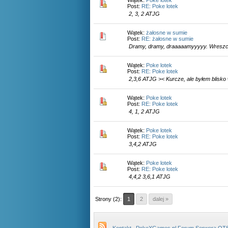
Wątek:
Poke lotek
Post:
RE: Poke lotek
2, 3, 2 ATJG
Wątek:
żałosne w sumie
Post:
RE: żałosne w sumie
Dramy, dramy, draaaaamyyyyy. Wreszcie
Wątek:
Poke lotek
Post:
RE: Poke lotek
2,3,6 ATJG >< Kurcze, ale byłem blisko
Wątek:
Poke lotek
Post:
RE: Poke lotek
4, 1, 2 ATJG
Wątek:
Poke lotek
Post:
RE: Poke lotek
3,4,2 ATJG
Wątek:
Poke lotek
Post:
RE: Poke lotek
4,4,2 3,6,1 ATJG
Strony (2):
1
2
dalej »