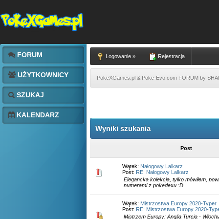
FORUM
Logowanie »
Rejestracja
UŻYTKOWNICY
PokeXGames.pl & Poke-Evo.com FORUM by SH
SZUKAJ
KALENDARZ
Wyniki szukania
Post
Wątek:
Nałogowy Lalkarz
Post:
RE: Nałogowy Lalkarz
Elegancka kolekcja, tylko mówiłem, powi
numerami z pokedexu :D
Wątek:
Mistrzostwa Europy 2020-Typer
Post:
RE: Mistrzostwa Europy 2020-Typ
Mistrzem Europy: Anglia Turcja - Włochy