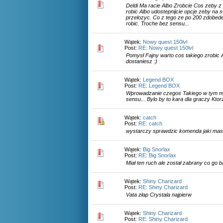
Deldi Ma racie Albo Zrobcie Cos zeby z
robic Albo udostepnijcie opcje zeby na s
przelozyc. Co z tego ze po 200 zdobede
robic. Troche bez sensu...
Wątek:
Nowy quest 150lvl
Post:
RE: Nowy quest 150lvl
Pomysł Fajny warto cos takiego zrobic A
dostaniesz :)
Wątek:
Legend BOX
Post:
RE: Legend BOX
Wprowadzanie czegos Takiego w tym 
sensu... Bylo by to kara dla graczy Ktorz
Wątek:
catch
Post:
RE: catch
wystarczy sprawdzic komenda jaki ma
Wątek:
Big Snorlax
Post:
RE: Big Snorlax
Miał ten ruch ale został zabrany co go b
Wątek:
Shiny Charizard
Post:
RE: Shiny Charizard
Vata złap Crystala najpierw
Wątek:
Shiny Charizard
Post:
RE: Shiny Charizard