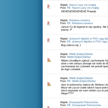
Wątek:
Nasze Laxy cie znajdą
Post:
RE: Nasze Laxy cie znajdą
HEHEHEHEHEHEHE Prawda
Wątek:
Reklama serwera
Post:
RE: Reklama serwera
Jancio Co do legend to się zgodzę. Ale t
ważny :P
Wątek:
dziwnych błędów w PXG ciąg dal
Post:
RE: dziwnych błędów w PXG ciąg d
Bug zdarza się :)
Wątek:
Wielki [helper]Stefan
Post:
Wielki [helper]Stefan
Witam chciałbym zglosić zachowanie Hel
slow o nim odrazu dostaje sie notki do 
zachowania ten czlowiek nie potrafi op
do tego czlowiek ...
Wątek:
Wielki [helper]Stefan
Post:
RE: Wielki [helper]Stefan
otoz te pokemony naleza do Stefana i du
Moze nie zycze sobie takich nazw pok
niech wypowie sie sam stefan czy te po
Niego????
Wątek:
Dostawanie Pokemonów
Post:
RE: Dostawanie Pokemonów