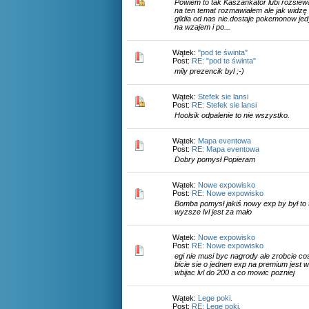
Powiem to tak Kaszankator lubi rozsiewa
na ten temat rozmawiałem ale jak widzę n
gildia od nas nie.dostaje pokemonow j
na wzajem i po...
Wątek:
"pod te świnta"
Post:
RE: "pod te świnta"
mily prezencik byl ;-)
Wątek:
Stefek sie lansi
Post:
RE: Stefek sie lansi
Hoolsik odpalenie to nie wszystko.
Wątek:
Mapa eventowa
Post:
RE: Mapa eventowa
Dobry pomysł Popieram
Wątek:
Nowe expowisko
Post:
RE: Nowe expowisko
Bomba pomysł jakiś nowy exp by był to
wyzsze lvl jest za mało
Wątek:
Nowe expowisko
Post:
RE: Nowe expowisko
egi nie musi byc nagrody ale zrobcie co
bicie sie o jednen exp na premium jest 
wbijac lvl do 200 a co mowic pozniej
Wątek:
Lege poki.
Post:
RE: Lege poki.