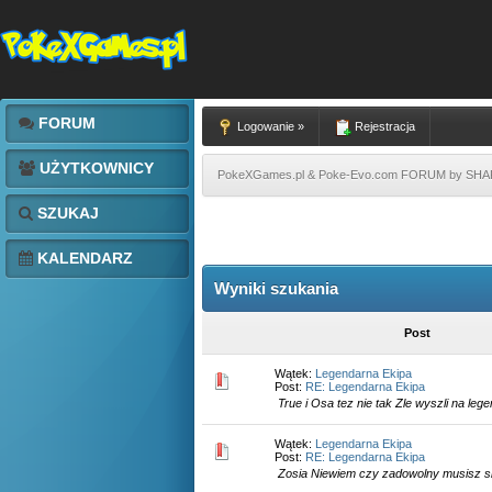
FORUM
Logowanie »
Rejestracja
UŻYTKOWNICY
PokeXGames.pl & Poke-Evo.com FORUM by SH
SZUKAJ
KALENDARZ
Wyniki szukania
Post
Wątek:
Legendarna Ekipa
Post:
RE: Legendarna Ekipa
True i Osa tez nie tak Zle wyszli na leg
Wątek:
Legendarna Ekipa
Post:
RE: Legendarna Ekipa
Zosia Niewiem czy zadowolny musisz si