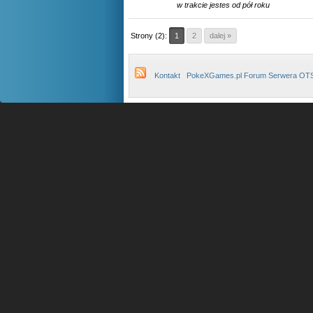
w trakcie jestes od pół roku
Strony (2):
1
2
dalej »
Kontakt
PokeXGames.pl Forum Serwera OT