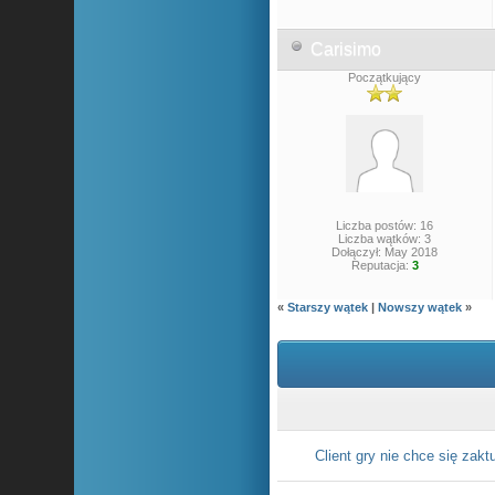
Carisimo
Początkujący
Liczba postów: 16
Liczba wątków: 3
Dołączył: May 2018
Reputacja:
3
«
Starszy wątek
|
Nowszy wątek
»
Client gry nie chce się zakt