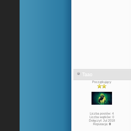
Taao
Początkujący
Liczba postów: 4
Liczba wątków: 0
Dołączył: Jul 2018
Reputacja:
0