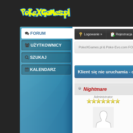
FORUM
Logowanie »
Rejestracja
UŻYTKOWNICY
PokeXGames.pl & Poke-Evo.com 
SZUKAJ
0 głosów - średnia: 0
1
2
3
4
5
KALENDARZ
Klient się nie uruchamia -
Nightmare
Administrator