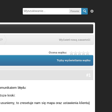
Forums
ić?
Wyświetl nową zawartość
Ocena wątku:
Tryby wyświetlania wątku
#1
komunikatem błędu:
ższe kroki:
 usuniemy, to zresetuje nam się mapa oraz ustawienia klienta)