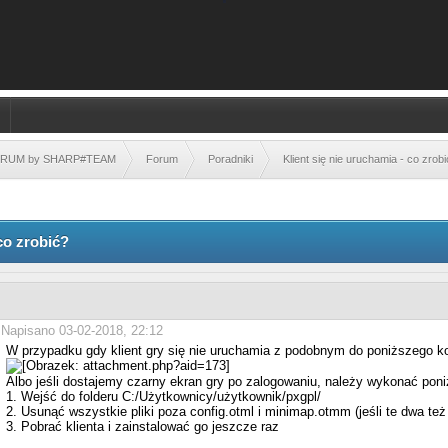
FORUM by SHARP#TEAM
Forum
Poradniki
Klient się nie uruchamia - co zrob
 co zrobić?
Napisano 03-02-2018, 22:12
W przypadku gdy klient gry się nie uruchamia z podobnym do poniższego 
Albo jeśli dostajemy czarny ekran gry po zalogowaniu, należy wykonać poni
1. Wejść do folderu C:/Użytkownicy/użytkownik/pxgpl/
2. Usunąć wszystkie pliki poza config.otml i minimap.otmm (jeśli te dwa też
3. Pobrać klienta i zainstalować go jeszcze raz