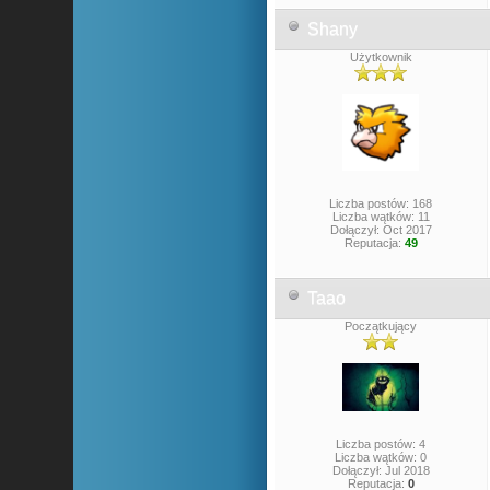
Shany
Użytkownik
Liczba postów: 168
Liczba wątków: 11
Dołączył: Oct 2017
Reputacja:
49
Taao
Początkujący
Liczba postów: 4
Liczba wątków: 0
Dołączył: Jul 2018
Reputacja:
0