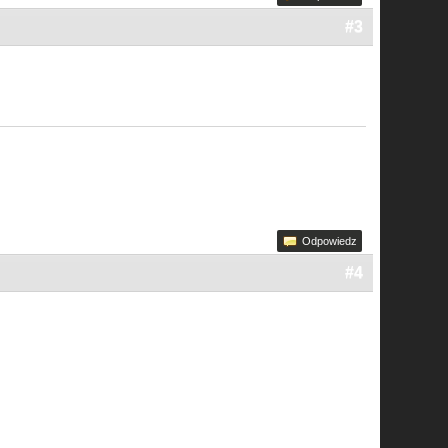
#3
Odpowiedz
#4