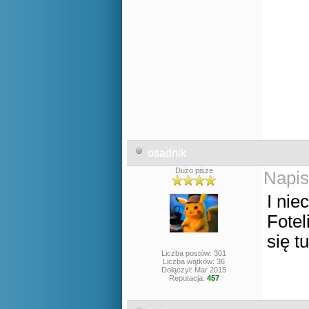
osadnik
Dużo pisze
Napis
I nie
Fotel
się t
Liczba postów: 301
Liczba wątków: 36
Dołączył: Mar 2015
Reputacja:
457