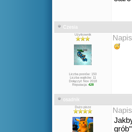
Czesia
Użytkownik
Napis
Liczba postów: 150
Liczba wątków: 11
Dołączył: Nov 2018
Reputacja:
428
osadnik
Dużo pisze
Napis
Jakby
grób