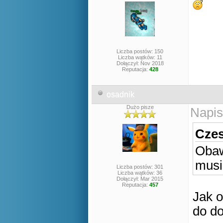
Liczba postów: 150
Liczba wątków: 11
Dołączył: Nov 2018
Reputacja:
428
osadnik
Dużo pisze
Napis
Czes
Obaw
musi
Liczba postów: 301
Liczba wątków: 36
Dołączył: Mar 2015
Reputacja:
457
Jak o
do 