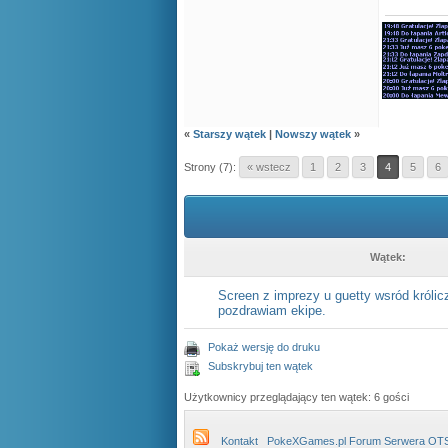
«
Starszy wątek
|
Nowszy wątek
»
Strony (7):
« wstecz
1
2
3
4
5
6
Wątek:
Screen z imprezy u guetty wsród królicz
pozdrawiam ekipe.
Pokaż wersję do druku
Subskrybuj ten wątek
Użytkownicy przeglądający ten wątek: 6 gości
Kontakt
PokeXGames.pl Forum Serwera OT