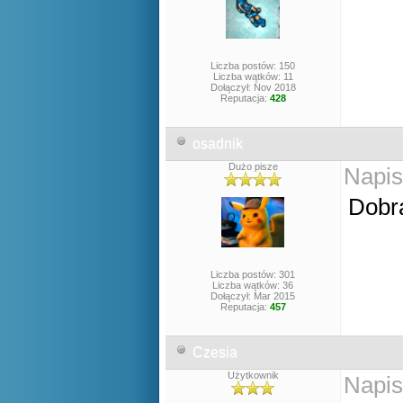
Liczba postów: 150
Liczba wątków: 11
Dołączył: Nov 2018
Reputacja:
428
osadnik
Dużo pisze
Napis
Dobra
Liczba postów: 301
Liczba wątków: 36
Dołączył: Mar 2015
Reputacja:
457
Czesia
Użytkownik
Napis