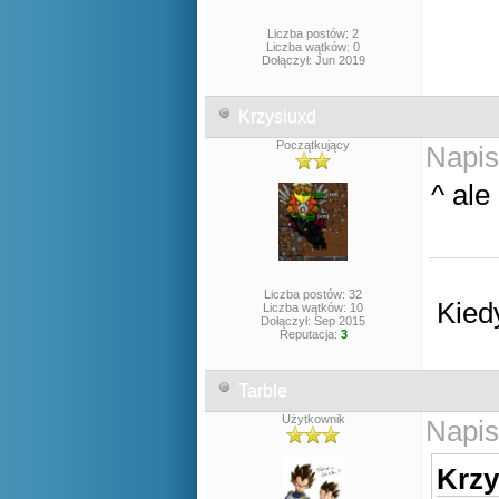
Liczba postów: 2
Liczba wątków: 0
Dołączył: Jun 2019
Krzysiuxd
Początkujący
Napis
^ ale
Liczba postów: 32
Kied
Liczba wątków: 10
Dołączył: Sep 2015
Reputacja:
3
Tarble
Użytkownik
Napis
Krzy