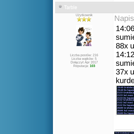
Tarble
Użytkownik
Napis
14:06
sumie
88x u
14:12
Liczba postów: 216
Liczba wątków: 5
sumie
Dołączył: Apr 2017
Reputacja:
103
37x ul
kurde