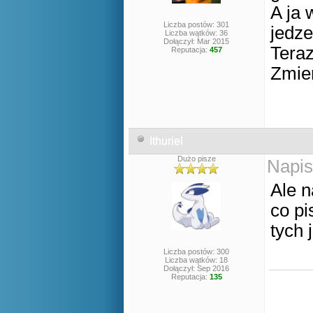
A ja 
Liczba postów: 301
jedze
Liczba wątków: 36
Dołączył: Mar 2015
Teraz
Reputacja:
457
Zmien
Ithuriel
Dużo pisze
Napis
Ale n
co pi
tych 
Liczba postów: 300
Liczba wątków: 18
Dołączył: Sep 2016
Reputacja:
135