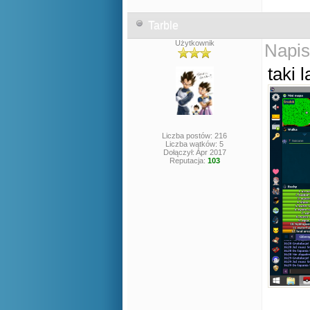
Tarble
Użytkownik
Napis
taki 
Liczba postów: 216
Liczba wątków: 5
Dołączył: Apr 2017
Reputacja:
103