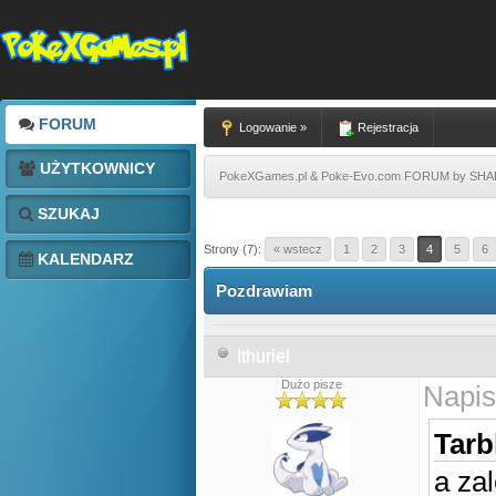
FORUM
Logowanie »
Rejestracja
UŻYTKOWNICY
PokeXGames.pl & Poke-Evo.com FORUM by SH
SZUKAJ
Strony (7):
« wstecz
1
2
3
4
5
6
KALENDARZ
Pozdrawiam
Ithuriel
Dużo pisze
Napis
Tarb
a za