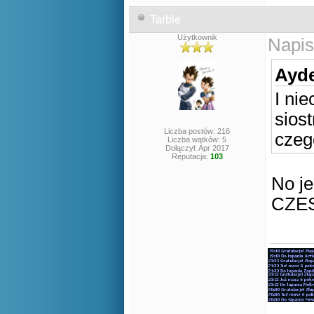
Tarble
Użytkownik
Napis
Ayde
I ni
sios
Liczba postów: 216
czeg
Liczba wątków: 5
Dołączył: Apr 2017
Reputacja:
103
No je
CZESI