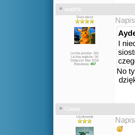
osadnik
Dużo pisze
Napis
Ayde
I ni
sios
Liczba postów: 301
Liczba wątków: 36
czeg
Dołączył: Mar 2015
Reputacja:
457
No ty
dzięk
Czesia
Użytkownik
Napis