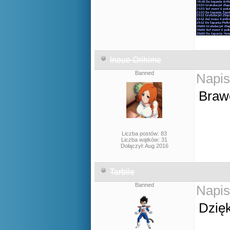
Inoue Orihime
Banned
Napis
Braw
Liczba postów: 83
Liczba wątków: 31
Dołączył: Aug 2016
Tarblle
Banned
Napis
Dzięk