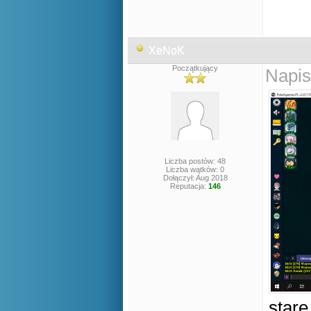
XeNoK
Początkujący
Napis
Liczba postów: 48
Liczba wątków: 0
Dołączył: Aug 2018
Reputacja:
146
star