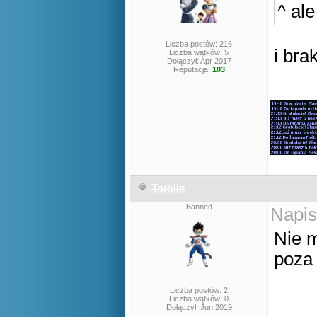
^ al
Liczba postów: 216
i bra
Liczba wątków: 5
Dołączył: Apr 2017
Reputacja:
103
Tarblle
Banned
Napis
Nie 
poza
Liczba postów: 2
Liczba wątków: 0
Dołączył: Jun 2019