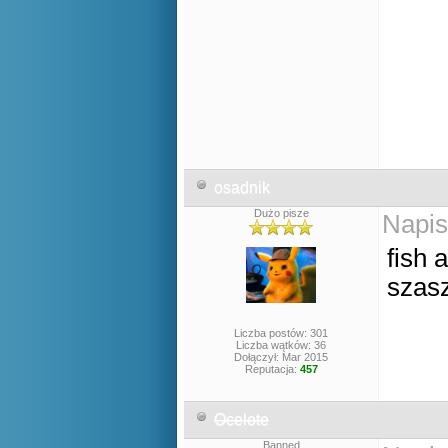
osadnik
Dużo pisze
Napis
fish 
szas
Liczba postów: 301
Liczba wątków: 36
Dołączył: Mar 2015
Reputacja:
457
Ocelote
Banned