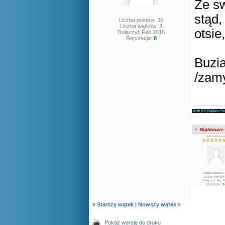
Ze sw
stąd,
Liczba postów: 30
Liczba wątków: 3
otsie
Dołączył: Feb 2018
Reputacja:
8
Buzia
/zam
«
Starszy wątek
|
Nowszy wątek
»
Pokaż wersję do druku