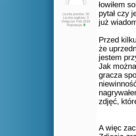
łowiłem so
pytał czy 
Liczba postów: 30
Liczba wątków: 3
już wiadom
Dołączył: Feb 2018
Reputacja:
8
Przed kil
że uprzed
jestem prz
Jak można 
gracza spo
niewinność
nagrywałem
zdjęć, któ
A więc zac