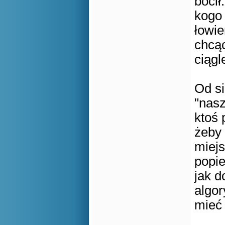
bocił
kogo 
łowie
chcąc
ciągl
Od si
"nasz
ktoś 
żeby 
miejs
popie
jak d
algor
mieć