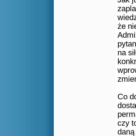
zapla
wiedz
że ni
Admin
pytan
na s
konkr
wpro
zmien
Co d
dost
perm
czy 
daną 