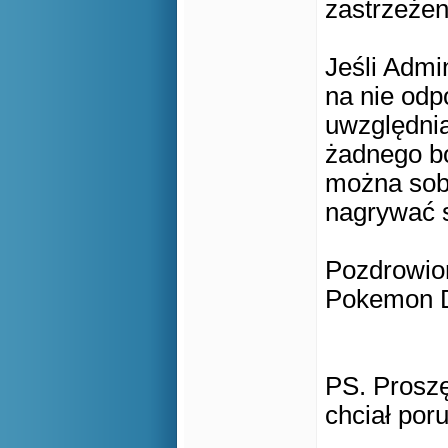
zastrzeżeni
Jeśli Admin
na nie odp
uwzględnia
żadnego bo
można sobi
nagrywać
Pozdrowio
Pokemon D
PS. Proszę
chciał por