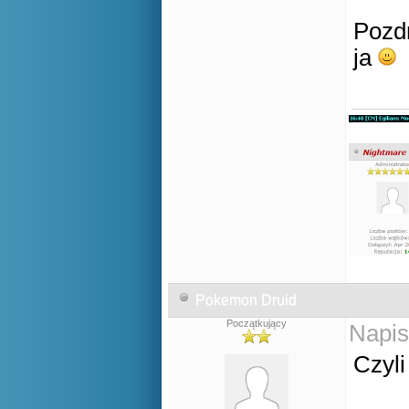
Pozd
ja
Pokemon Druid
Początkujący
Napis
Czyl