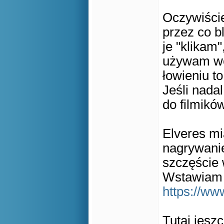
Oczywiści
przez co b
je "klikam
używam węd
łowieniu t
Jeśli nada
do filmików
Elveres mi
nagrywani
szczęście 
Wstawiam f
https://w
Tutaj jesz