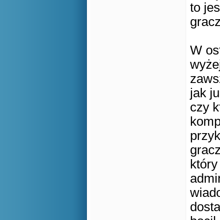
to je
gracz
W ost
wyże
zawsz
jak j
czy k
kompu
przyk
gracz
który
admin
wiado
dosta