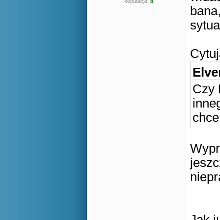
Reputacja:
8
bana,
sytua
Cytuj
Elve
Czy 
inne
chce
Wypra
jeszc
niepr
Jak j