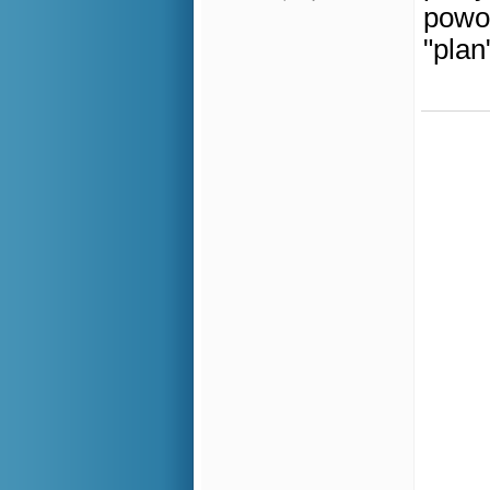
powod
"plan