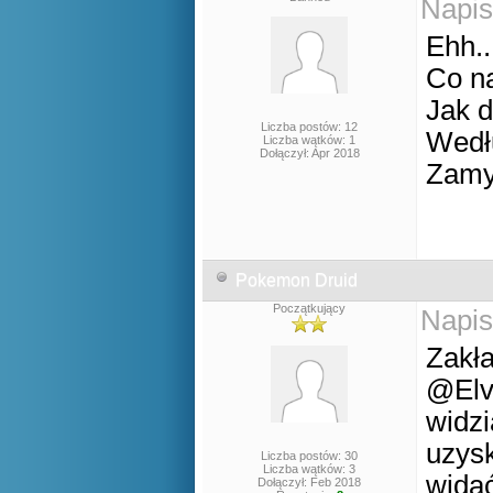
Napis
Ehh..
Co na
Jak d
Liczba postów: 12
Wedł
Liczba wątków: 1
Dołączył: Apr 2018
Zamy
Pokemon Druid
Początkujący
Napis
Zakła
@Elve
widzi
uzysk
Liczba postów: 30
Liczba wątków: 3
wida
Dołączył: Feb 2018