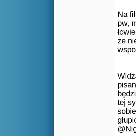
Na fi
pw, 
łowie
że n
wspo
Widzą
pisan
będzi
tej s
sobie
głupi
@Nig