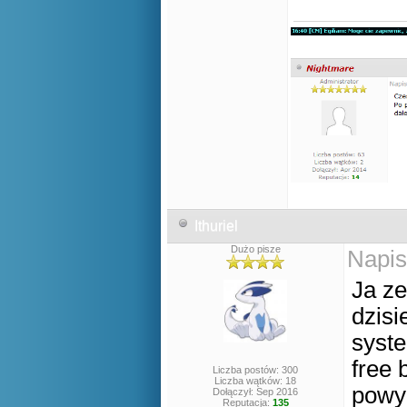
Ithuriel
Dużo pisze
Napis
Ja ze
dzisi
syste
free 
Liczba postów: 300
Liczba wątków: 18
powyż
Dołączył: Sep 2016
Reputacja:
135