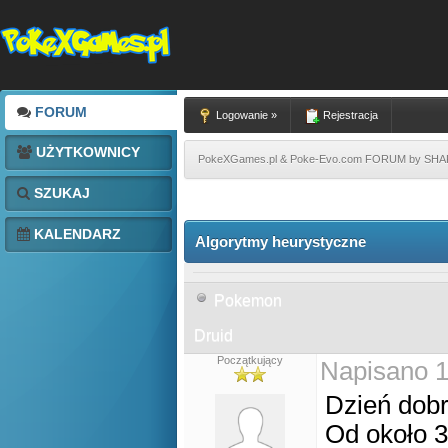
FORUM
Logowanie »
Rejestracja
UŻYTKOWNICY
PokeXGames.pl & Poke-Evo.com FORUM by SH
SZUKAJ
KALENDARZ
Algorytmy heurystyczne
Pokemon
Druid
Początkujący
Napisano 1
Dzień dobr
Od około 3