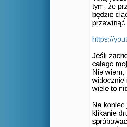
tym, że pr
będzie cią
przewinąć f
https://yo
Jeśli zach
całego moj
Nie wiem, 
widocznie 
wiele to n
Na koniec 
klikanie d
spróbować,