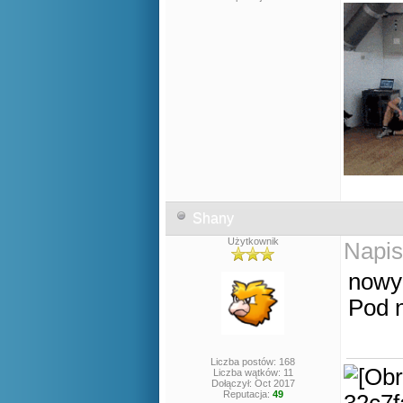
Shany
Użytkownik
Napis
nowy 
Pod n
Liczba postów: 168
Liczba wątków: 11
Dołączył: Oct 2017
Reputacja:
49