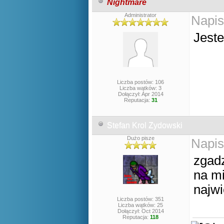
Nightmare
Administrator
Napis
Jeste
Liczba postów: 106
Liczba wątków: 3
Dołączył: Apr 2014
Reputacja:
31
Stefan Krol Zydowski
Dużo pisze
Napis
zgadz
na mi
najw
Liczba postów: 351
Liczba wątków: 25
Dołączył: Oct 2014
Reputacja:
118