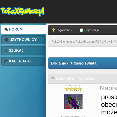
FORUM
Logowanie »
Rejestracja
UŻYTKOWNICY
PokeXGames.pl & Poke-Evo.com FORUM by SH
SZUKAJ
KALENDARZ
Dodanie drugiego świata
Stefan Krol Zydowski
Dużo pisze
Napis
prost
obec
może