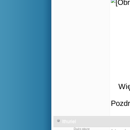
Wię
Pozd
Ithuriel
Dużo pisze