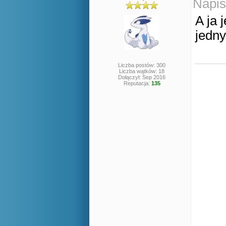
Napis
A ja 
jedny
Liczba postów: 300
Liczba wątków: 18
Dołączył: Sep 2016
Reputacja:
135