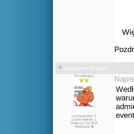
Wię
Pozd
Agresywna Skarpeta
Początkujący
Napis
Wedłu
warun
admin
event
Liczba postów: 5
Liczba wątków: 1
Dołączył: Jul 2018
Reputacja:
5