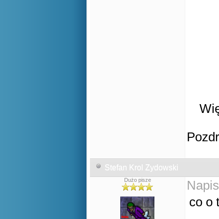
Wię
Pozd
Stefan Krol Zydowski
Dużo pisze
Napis
co o 