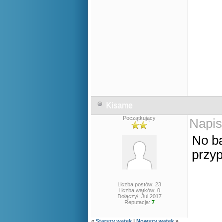
Kisame
Początkujący
Napis
No ba
przy
Liczba postów: 23
Liczba wątków: 0
Dołączył: Jul 2017
Reputacja:
7
«
Starszy wątek
|
Nowszy wątek
»