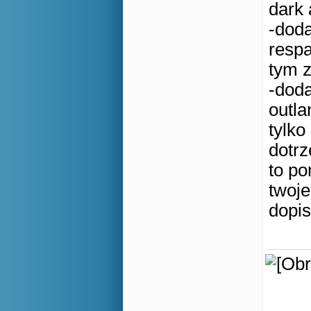
dark 
-doda
resp
tym z
-dod
outla
tylko
dotr
to po
twoje
dopis