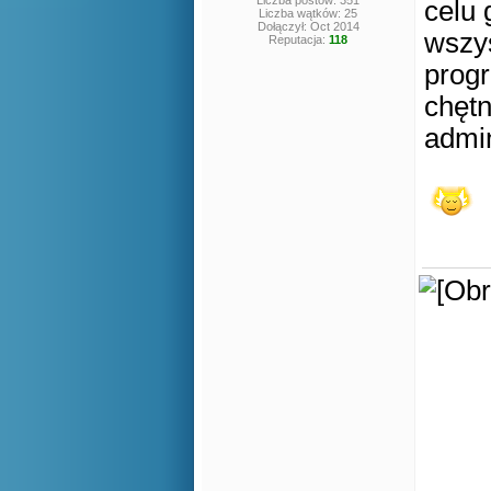
Liczba postów: 351
celu 
Liczba wątków: 25
Dołączył: Oct 2014
wszys
Reputacja:
118
progr
chętn
admin