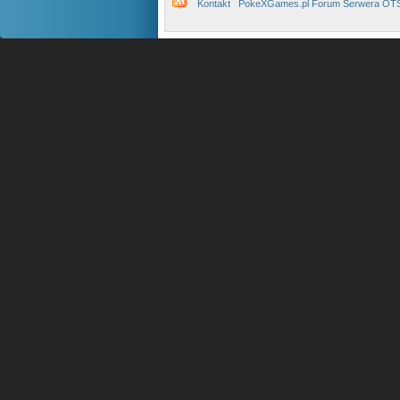
Kontakt
PokeXGames.pl Forum Serwera OT