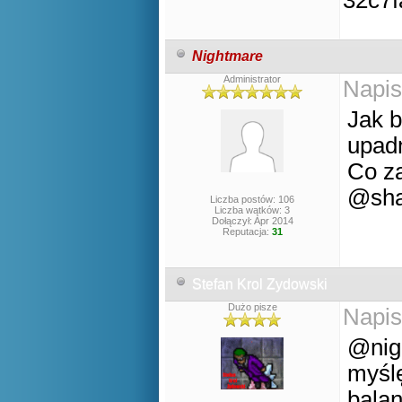
Nightmare
Administrator
Napis
Jak 
upadn
Co za
@sha
Liczba postów: 106
Liczba wątków: 3
Dołączył: Apr 2014
Reputacja:
31
Stefan Krol Zydowski
Dużo pisze
Napis
@nig
myślę
balan