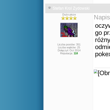
Stefan Krol Zydowski
Dużo pisze
Napis
oczy
go pr
różny
Liczba postów: 351
odmie
Liczba wątków: 25
Dołączył: Oct 2014
poke
Reputacja:
118