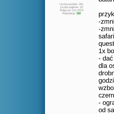
Liczba postów: 351
Liczba wątków: 25
Dołączył: Oct 2014
przy
Reputacja:
118
-zmn
-zmni
safar
quest
1x b
- dać
dla o
drobn
godzi
wzbog
czem
- ogr
od sa