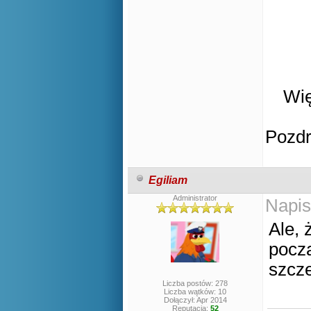
Wię
Pozd
Egiliam
Administrator
Napis
Ale, 
począ
szcz
Liczba postów: 278
Liczba wątków: 10
Dołączył: Apr 2014
Reputacja:
52