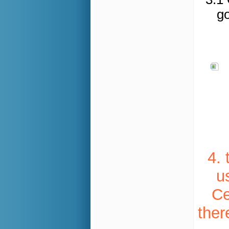
go
4. 
u
Ce
ther