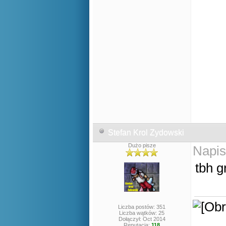
Stefan Krol Zydowski
Dużo pisze
Napis
tbh g
Liczba postów: 351
Liczba wątków: 25
Dołączył: Oct 2014
Reputacja:
118