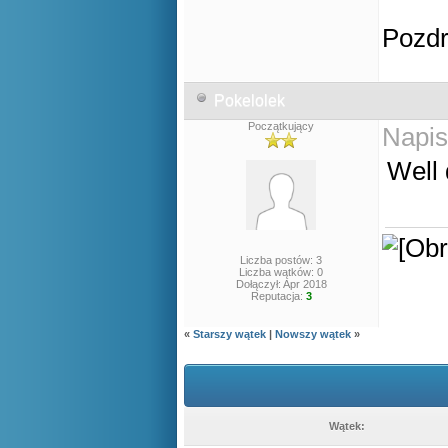
Pozd
Pokelolek
Początkujący
Napis
Well
Liczba postów: 3
Liczba wątków: 0
Dołączył: Apr 2018
Reputacja:
3
«
Starszy wątek
|
Nowszy wątek
»
Wątek: