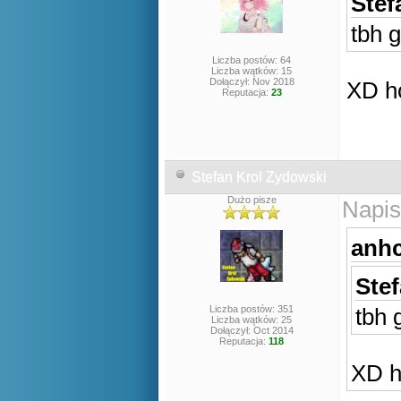
Stef
tbh 
Liczba postów: 64
Liczba wątków: 15
Dołączył: Nov 2018
XD ho
Reputacja:
23
Stefan Krol Zydowski
Dużo pisze
Napis
anhc
Stef
Liczba postów: 351
tbh 
Liczba wątków: 25
Dołączył: Oct 2014
Reputacja:
118
XD h