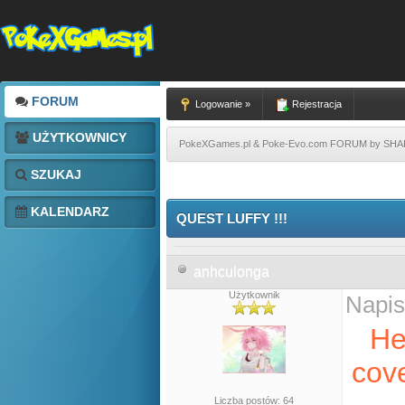
FORUM
Logowanie »
Rejestracja
UŻYTKOWNICY
PokeXGames.pl & Poke-Evo.com FORUM by SH
SZUKAJ
KALENDARZ
QUEST LUFFY !!!
anhculonga
Użytkownik
Napis
He
cove
Liczba postów: 64