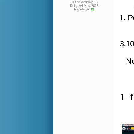
Liczba wątków: 15
Dołączył: Nov 2018
Reputacja:
23
1. P
3.10
No
1. 