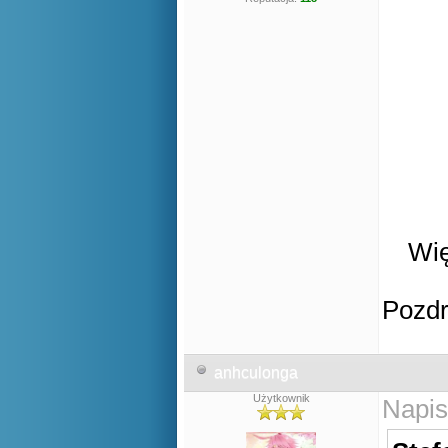
Wię
Pozd
anhculonga
Użytkownik
Napis