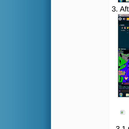
3. Af
3.1