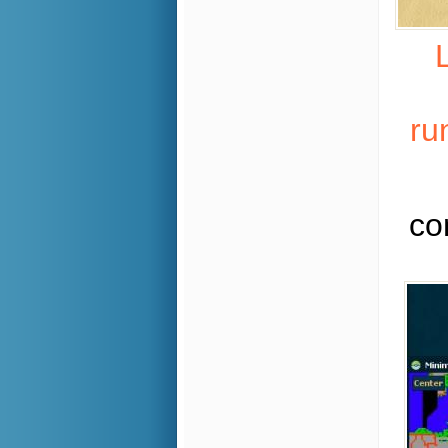
L
ru
co