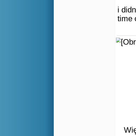
i did
time
Wię