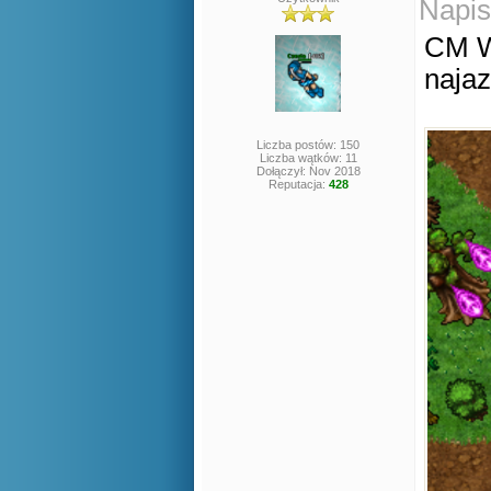
Napis
CM W
najaz
Liczba postów: 150
Liczba wątków: 11
Dołączył: Nov 2018
Reputacja:
428