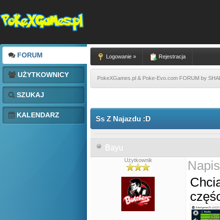
FORUM
Logowanie »
Rejestracja
UŻYTKOWNICY
PokeXGames.pl & Poke-Evo.com FORUM by SH
SZUKAJ
KALENDARZ
Ss Z Najazdu :D
Bayu
Użytkownik
Napis
Chcia
częś