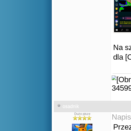
Na sz
dla 
osadnik
Dużo pisze
Napis
Prze