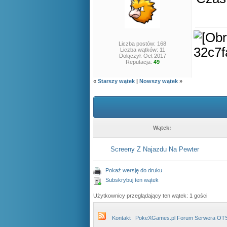
Liczba postów: 168
Liczba wątków: 11
Dołączył: Oct 2017
Reputacja:
49
«
Starszy wątek
|
Nowszy wątek
»
Wątek:
Screeny Z Najazdu Na Pewter
Pokaż wersję do druku
Subskrybuj ten wątek
Użytkownicy przeglądający ten wątek: 1 gości
Kontakt
PokeXGames.pl Forum Serwera OT