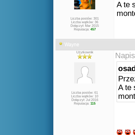
A te 
mon
Liczba postów: 301
Liczba wątków: 36
Dołączył: Mar 2015
Reputacja:
457
Wayne
Użytkownik
Napis
osad
Prze
A te
Liczba postów: 61
mon
Liczba wątków: 10
Dołączył: Jul 2016
Reputacja:
115