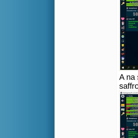
A na
saffr