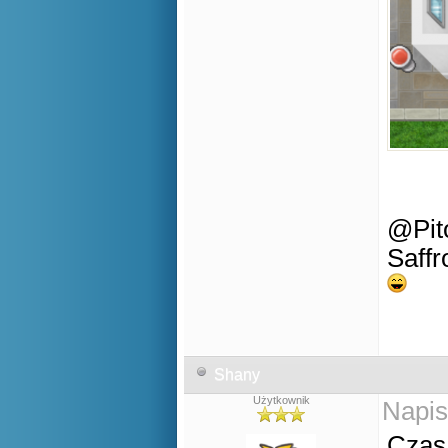
@Pito
Saffr
Shany
Użytkownik
Napis
Czas 