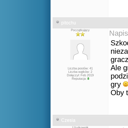
pitochu
Początkujący
Napis
Szkod
nieza
gracz
Ale g
Liczba postów: 41
Liczba wątków: 2
podz
Dołączył: Feb 2019
Reputacja:
8
gry
Oby t
Czesia
Użytkownik