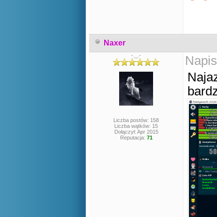
Naxer
-._.-
Napis
Naja
bardz
Liczba postów: 158
Liczba wątków: 15
Dołączył: Apr 2015
Reputacja:
71